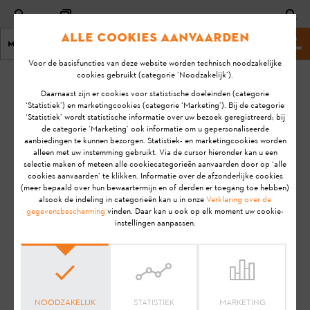
Alle cookies aanvaarden
Menu
Stihl website
Voor de basisfuncties van deze website worden technisch noodzakelijke
cookies gebruikt (categorie ‘Noodzakelijk’).
homepage
KA-01197
Daarnaast zijn er cookies voor statistische doeleinden (categorie
Laatste
‘Statistiek’) en marketingcookies (categorie ‘Marketing’). Bij de categorie
‘Statistiek’ wordt statistische informatie over uw bezoek geregistreerd; bij
update:
Hoe maak ik mijn
de categorie ‘Marketing’ ook informatie om u gepersonaliseerde
13-12-
aanbiedingen te kunnen bezorgen. Statistiek- en marketingcookies worden
STIHL AR L accu
2021
alleen met uw instemming gebruikt. Via de cursor hieronder kan u een
klaar voor
selectie maken of meteen alle cookiecategorieën aanvaarden door op ‘alle
FAQ
gebruik?
cookies aanvaarden’ te klikken. Informatie over de afzonderlijke cookies
(meer bepaald over hun bewaartermijn en of derden er toegang toe hebben)
Installatie
alsook de indeling in categorieën kan u in onze
Verklaring over de
gegevensbescherming
vinden. Daar kan u ook op elk moment uw cookie-
instellingen aanpassen.
Aanwijzing:
Voordat je jouw STIHL product gebruiksklaar
maakt, in gebruik neemt, reinigt, transporteert, opslaat,
onderhoudt, repareert, problemen oplost of afvoert, dien je de
gebruiksaanwijzing
zorgvuldig door te lezen. De
gebruiksaanwijzing bevat veiligheidsinstructies en ondersteunt
NOODZAKELIJK
STATISTIEK
MARKETING