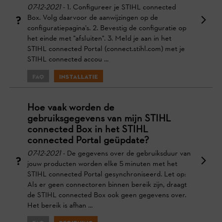
07-12-2021
- 1. Configureer je STIHL connected
Box. Volg daarvoor de aanwijzingen op de
configuratiepagina's. 2. Bevestig de configuratie op
het einde met "afsluiten". 3. Meld je aan in het
STIHL connected Portal (connect.stihl.com) met je
STIHL connected accou ...
FAQ
Installatie
Hoe vaak worden de
gebruiksgegevens van mijn STIHL
connected Box in het STIHL
connected Portal geüpdate?
07-12-2021
- De gegevens over de gebruiksduur van
jouw producten worden elke 5 minuten met het
STIHL connected Portal gesynchroniseerd. Let op:
Als er geen connectoren binnen bereik zijn, draagt
de STIHL connected Box ook geen gegevens over.
Het bereik is afhan ...