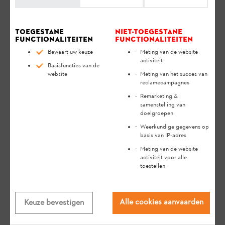
Toegestane
Niet-toegestane
functionaliteiten
functionaliteiten
Bewaart uw keuze
Meting van de website
activiteit
Basisfuncties van de
website
Meting van het succes van
reclamecampagnes
Remarketing &
samenstelling van
doelgroepen
Weerkundige gegevens op
basis van IP-adres
Meting van de website
activiteit voor alle
Relevante Vragen
toestellen
Alle cookies aanvaarden
Keuze bevestigen
Worden mijn gegevens uit het oude
STIHL connected-systeem bewaard?