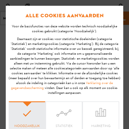
Alle cookies aanvaarden
Menu
Stihl website
Voor de basisfuncties van deze website worden technisch noodzakelijke
cookies gebruikt (categorie ‘Noodzakelijk’).
homepage
STIHL connected
Daarnaast zijn er cookies voor statistische doeleinden (categorie
‘Statistiek’) en marketingcookies (categorie ‘Marketing’). Bij de categorie
‘Statistiek’ wordt statistische informatie over uw bezoek geregistreerd; bij
Veel gestelde vragen
de categorie ‘Marketing’ ook informatie om u gepersonaliseerde
aanbiedingen te kunnen bezorgen. Statistiek- en marketingcookies worden
alleen met uw instemming gebruikt. Via de cursor hieronder kan u een
over het digitale systeem
selectie maken of meteen alle cookiecategorieën aanvaarden door op ‘alle
cookies aanvaarden’ te klikken. Informatie over de afzonderlijke cookies
STIHL connected
(meer bepaald over hun bewaartermijn en of derden er toegang toe hebben)
alsook de indeling in categorieën kan u in onze
Verklaring over de
gegevensbescherming
vinden. Daar kan u ook op elk moment uw cookie-
instellingen aanpassen.
Heb je vragen over het digitale systeem STIHL
connected, waarmee je je machinepark kan
analyseren, controleren en beheren? Wij hebben de
antwoorden verzameld op de meest gestelde vragen
over onze slimme oplossingen.
NOODZAKELIJK
STATISTIEK
MARKETING