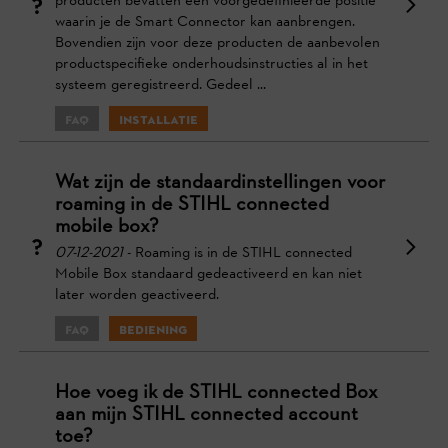
producten bevatten een voorgedefinieerde positie
waarin je de Smart Connector kan aanbrengen.
Bovendien zijn voor deze producten de aanbevolen
productspecifieke onderhoudsinstructies al in het
systeem geregistreerd. Gedeel ...
FAQ
Installatie
Wat zijn de standaardinstellingen voor
roaming in de STIHL connected
mobile box?
07-12-2021
- Roaming is in de STIHL connected
Mobile Box standaard gedeactiveerd en kan niet
later worden geactiveerd.
FAQ
Bediening
Hoe voeg ik de STIHL connected Box
aan mijn STIHL connected account
toe?