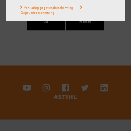
geholpen?
Verklaring gegevensbescherming
Gegevensbescherming
Ja
Neen
#STIHL