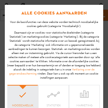
Alle cookies aanvaarden
Menu
Stihl website
Voor de basisfuncties van deze website worden technisch noodzakelijke
cookies gebruikt (categorie ‘Noodzakelijk’).
homepage
KA-01129
Daarnaast zijn er cookies voor statistische doeleinden (categorie
Laatste
‘Statistiek’) en marketingcookies (categorie ‘Marketing’). Bij de categorie
‘Statistiek’ wordt statistische informatie over uw bezoek geregistreerd; bij
update:
Wat is de functie
de categorie ‘Marketing’ ook informatie om u gepersonaliseerde
1-12-
aanbiedingen te kunnen bezorgen. Statistiek- en marketingcookies worden
van de STIHL Smart
2021
alleen met uw instemming gebruikt. Via de cursor hieronder kan u een
Connector?
selectie maken of meteen alle cookiecategorieën aanvaarden door op ‘alle
FAQ
cookies aanvaarden’ te klikken. Informatie over de afzonderlijke cookies
(meer bepaald over hun bewaartermijn en of derden er toegang toe hebben)
Product information
alsook de indeling in categorieën kan u in onze
Verklaring over de
STIHL connected
gegevensbescherming
vinden. Daar kan u ook op elk moment uw cookie-
instellingen aanpassen.
Aanwijzing:
Voordat je jouw STIHL product gebruiksklaar
maakt, in gebruik neemt, reinigt, transporteert, opslaat,
onderhoudt, repareert, problemen oplost of afvoert, dien je de
gebruiksaanwijzing
zorgvuldig door te lezen. De
gebruiksaanwijzing bevat veiligheidsinstructies en ondersteunt
NOODZAKELIJK
STATISTIEK
MARKETING