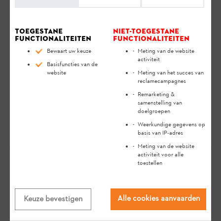
je bij het veilig en milieuvriendelijk gebruik van je STIHL
product gedurende een lange levensduur.
Toegestane
Niet-toegestane
De STIHL Smart Connector dient ertoe informatie
functionaliteiten
functionaliteiten
te achterhalen over het gebruik van jouw apparaat.
Bewaart uw keuze
Meting van de website
activiteit
De STIHL Smart Connector herkent automatisch
Basisfuncties van de
website
Meting van het succes van
wanneer apparaten worden gebruikt en houdt hun
reclamecampagnes
werktijd bij. Via de STIHL connected App en de
Remarketing &
STIHL connected Portal kan je de werktijd van jouw
samenstelling van
apparaten nagaan.
doelgroepen
Weerkundige gegevens op
basis van IP-adres
Meting van de website
activiteit voor alle
toestellen
Je mening is belangrijk voor ons!
Alle cookies aanvaarden
Keuze bevestigen
Heeft het antwoord