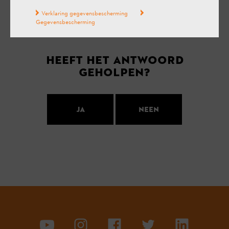
Verklaring gegevensbescherming
Gegevensbescherming
Je mening is belangrijk voor ons!
Heeft het antwoord
geholpen?
Ja
Neen