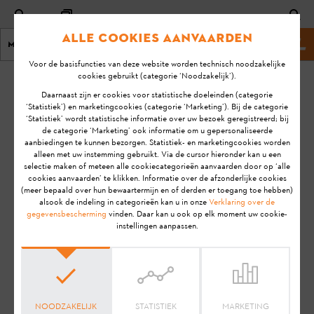
Alle cookies aanvaarden
Menu
Stihl website
Voor de basisfuncties van deze website worden technisch noodzakelijke
cookies gebruikt (categorie ‘Noodzakelijk’).
homepage
KA-01083
Daarnaast zijn er cookies voor statistische doeleinden (categorie
Laatste
‘Statistiek’) en marketingcookies (categorie ‘Marketing’). Bij de categorie
‘Statistiek’ wordt statistische informatie over uw bezoek geregistreerd; bij
update:
Kunnen de STIHL
de categorie ‘Marketing’ ook informatie om u gepersonaliseerde
14-8-
aanbiedingen te kunnen bezorgen. Statistiek- en marketingcookies worden
Smart Connector
2020
alleen met uw instemming gebruikt. Via de cursor hieronder kan u een
en het STIHL
selectie maken of meteen alle cookiecategorieën aanvaarden door op ‘alle
FAQ
connected systeem
cookies aanvaarden’ te klikken. Informatie over de afzonderlijke cookies
(meer bepaald over hun bewaartermijn en of derden er toegang toe hebben)
ook worden
Installatie
alsook de indeling in categorieën kan u in onze
Verklaring over de
toegepast in
gegevensbescherming
vinden. Daar kan u ook op elk moment uw cookie-
instellingen aanpassen.
combinatie met
gebruikte
producten?
STIHL connected
NOODZAKELIJK
STATISTIEK
MARKETING