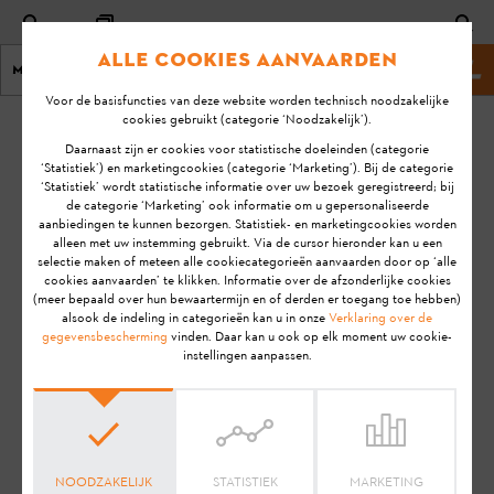
Alle cookies aanvaarden
Menu
Stihl website
Voor de basisfuncties van deze website worden technisch noodzakelijke
cookies gebruikt (categorie ‘Noodzakelijk’).
homepage
KA-01076
Daarnaast zijn er cookies voor statistische doeleinden (categorie
Laatste
‘Statistiek’) en marketingcookies (categorie ‘Marketing’). Bij de categorie
‘Statistiek’ wordt statistische informatie over uw bezoek geregistreerd; bij
update:
Hoe breng ik de
de categorie ‘Marketing’ ook informatie om u gepersonaliseerde
10-3-
aanbiedingen te kunnen bezorgen. Statistiek- en marketingcookies worden
STIHL Smart
2022
alleen met uw instemming gebruikt. Via de cursor hieronder kan u een
Connector
selectie maken of meteen alle cookiecategorieën aanvaarden door op ‘alle
FAQ
correct aan op
cookies aanvaarden’ te klikken. Informatie over de afzonderlijke cookies
(meer bepaald over hun bewaartermijn en of derden er toegang toe hebben)
mijn STIHL
Installatie
alsook de indeling in categorieën kan u in onze
Verklaring over de
product?
gegevensbescherming
vinden. Daar kan u ook op elk moment uw cookie-
instellingen aanpassen.
STIHL connected
Aanwijzing:
Voordat je jouw STIHL product gebruiksklaar
NOODZAKELIJK
STATISTIEK
MARKETING
maakt, in gebruik neemt, reinigt, transporteert, opslaat,