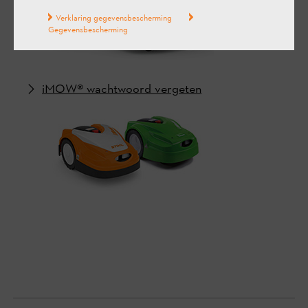
Verklaring gegevensbescherming
Gegevensbescherming
iMOW® wachtwoord vergeten