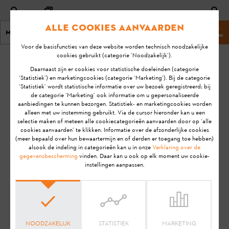
Alle cookies aanvaarden
Menu
Stihl website
Voor de basisfuncties van deze website worden technisch noodzakelijke
cookies gebruikt (categorie ‘Noodzakelijk’).
homepage
KA-01014
Daarnaast zijn er cookies voor statistische doeleinden (categorie
Laatste
‘Statistiek’) en marketingcookies (categorie ‘Marketing’). Bij de categorie
‘Statistiek’ wordt statistische informatie over uw bezoek geregistreerd; bij
update:
Wat kan ik doen
de categorie ‘Marketing’ ook informatie om u gepersonaliseerde
24-4-
aanbiedingen te kunnen bezorgen. Statistiek- en marketingcookies worden
als ik het
2024
alleen met uw instemming gebruikt. Via de cursor hieronder kan u een
wachtwoord voor
selectie maken of meteen alle cookiecategorieën aanvaarden door op ‘alle
FAQ
de iMOW® ben
cookies aanvaarden’ te klikken. Informatie over de afzonderlijke cookies
(meer bepaald over hun bewaartermijn en of derden er toegang toe hebben)
vergeten?
Account & User Administration
alsook de indeling in categorieën kan u in onze
Verklaring over de
gegevensbescherming
vinden. Daar kan u ook op elk moment uw cookie-
instellingen aanpassen.
STIHL iMOW®
STIHL iMOW® EVO
STIHL RMI 422 (VIKING MI 422)
STIHL RMI 422 P (VIKING MI 422 P)
STIHL RMI 422 PC (VIKING MI 422 PC)
STIHL RMI 522 C
NOODZAKELIJK
STATISTIEK
MARKETING