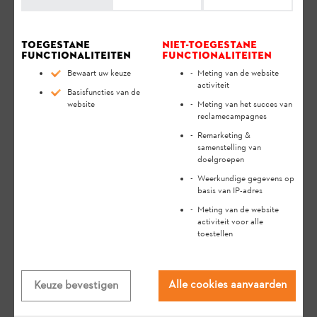
Toegestane
Niet-toegestane
functionaliteiten
functionaliteiten
Bewaart uw keuze
Meting van de website
activiteit
Basisfuncties van de
website
Meting van het succes van
reclamecampagnes
Remarketing &
samenstelling van
doelgroepen
Weerkundige gegevens op
basis van IP-adres
Relevante Vragen
Meting van de website
activiteit voor alle
toestellen
Waar kan ik het serienummer van
mijn STIHL apparaat vinden?
Alle cookies aanvaarden
Keuze bevestigen
FAQ
Bediening