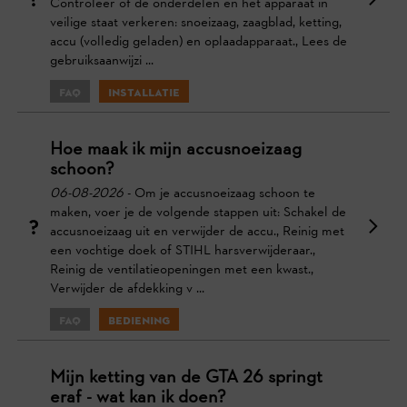
Controleer of de onderdelen en het apparaat in
veilige staat verkeren: snoeizaag, zaagblad, ketting,
accu (volledig geladen) en oplaadapparaat., Lees de
gebruiksaanwijzi ...
FAQ
Installatie
Hoe maak ik mijn accusnoeizaag
schoon?
06-08-2026
- Om je accusnoeizaag schoon te
maken, voer je de volgende stappen uit: Schakel de
accusnoeizaag uit en verwijder de accu., Reinig met
een vochtige doek of STIHL harsverwijderaar.,
Reinig de ventilatieopeningen met een kwast.,
Verwijder de afdekking v ...
FAQ
Bediening
Mijn ketting van de GTA 26 springt
eraf - wat kan ik doen?