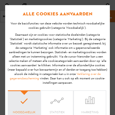
Alle cookies aanvaarden
Menu
Stihl website
Voor de basisfuncties van deze website worden technisch noodzakelijke
cookies gebruikt (categorie ‘Noodzakelijk’).
homepage
Snoeischaren, snoeizagen, takkenscharen en takkenzagen
Daarnaast zijn er cookies voor statistische doeleinden (categorie
‘Statistiek’) en marketingcookies (categorie ‘Marketing’). Bij de categorie
‘Statistiek’ wordt statistische informatie over uw bezoek geregistreerd; bij
FAQ - Snoeischaren,
de categorie ‘Marketing’ ook informatie om u gepersonaliseerde
aanbiedingen te kunnen bezorgen. Statistiek- en marketingcookies worden
alleen met uw instemming gebruikt. Via de cursor hieronder kan u een
snoeizagen,
selectie maken of meteen alle cookiecategorieën aanvaarden door op ‘alle
cookies aanvaarden’ te klikken. Informatie over de afzonderlijke cookies
takkenscharen en
(meer bepaald over hun bewaartermijn en of derden er toegang toe hebben)
alsook de indeling in categorieën kan u in onze
Verklaring over de
takkenzagen
gegevensbescherming
vinden. Daar kan u ook op elk moment uw cookie-
instellingen aanpassen.
Hier vind je de nodige informatie over snoeischaren,
snoeizagen, takkenscharen en takkenzagen
NOODZAKELIJK
STATISTIEK
MARKETING