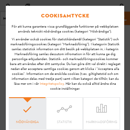
Cookisamtycke
Meny
Hemsida
För att kunna garantera vissa grundläggande funktioner på webbplatsen
används tekniskt nödvändiga cookies (kategori "Nödvändiga").
Hem
KA-01039
Vi använder också cookies för statistikändamål (kategori "Statistik") och
Senast
marknadsföringscookies (kategori "Marknadsföring"). I kategorin Statisitk
samlas statistisk information om ditt besök på webbplatsen in, i kategrin
ändrad:
Får husdjur
Marknadsföring samlas dessutom infromation in för att kunna ge dig
2021-
personliga erbjudanden. Statistik- och marknadsföringscookies kommer
uppehålla sig på
04-14
bara att användas efter ditt samtycke. Du kan göra ditt val direkt i reglaget
klippytan under
nedan eller acceptera samtliga cookies genom att klicka i "Acceptera alla
FAQ
klippningen?
cookies". Information om de enskilda cookies (t.ex. giltighetstid och om
information delas med tredje part) samt vilken kategori de tillhör, kan du
How To & Tips
läsa mer om i vår
Integritetspolicy
. Här kan du också alltid ändra dina
cookie-inställningar.
STIHL iMOW®
STIHL iMOW® EVO
STIHL RMI 422 (VIKING MI 422)
STIHL RMI 422 P (VIKING MI 422 P)
STIHL RMI 422 PC (VIKING MI 422 PC)
STIHL RMI 522 C
NÖDVÄNDIGA
STATISTIK
MARKNADSFÖRING
STIHL RMI 632 (VIKING MI 632)
STIHL RMI 632 C (VIKING MI 632 C)