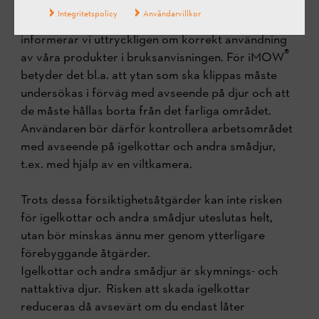
rådgivning och instruktioner om korrekt hantering
Integritetspolicy
Användarvillkor
av maskinen innan de köper produkten. Dessutom
informerar vi uttryckligen om korrekt användning
®
av våra produkter i bruksanvisningen. För iMOW
betyder det bl.a. att ytan som ska klippas måste
undersökas i förväg med avseende på djur och att
de måste hållas borta från det farliga området.
Användaren bör därför kontrollera arbetsområdet
med avseende på igelkottar och andra smådjur,
t.ex. med hjälp av en viltkamera.
Trots dessa försiktighetsåtgärder kan inte risken
för igelkottar och andra smådjur uteslutas helt,
utan bör minskas ännu mer genom ytterligare
förebyggande åtgärder.
Igelkottar och andra smådjur är skymnings- och
nattaktiva djur. Risken att skada igelkottar
reduceras då avsevärt om du endast låter