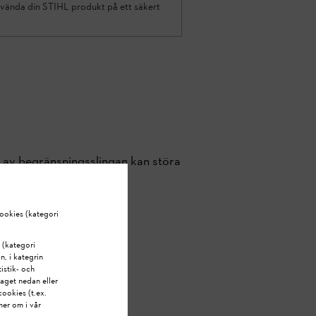
 använda din STIHL produkt på ett säkert
on av begränsningsslingan kan störa
krets på minst 2 m runt
ookies (kategori
 (kategori
n, i kategrin
istik- och
aget nedan eller
ookies (t.ex.
mer om i vår