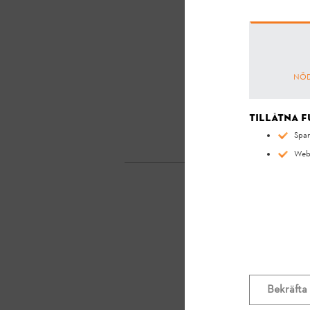
NÖD
Tillåtna 
Spar
Webb
F
Bekräfta 