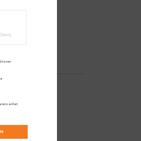
ÖRING
ktioner
je
arens enhet
a?
es