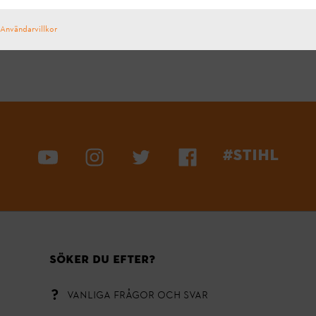
Användarvillkor
#STIHL
Söker du efter?
Vanliga frågor och svar