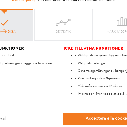
Integritetspolicy
. Här kan du också alltid ändra dina cookie-inställningar.
VÄNDIGA
STATISTIK
MARKNADSF
funktioner
Icke tillåtna funktioner
ar ditt val
Webbplatsens grundläggande fun
platsens grundläggande funktioner
Webplatsmätningar
Genomslagsmätningar av kampan
Remarketing och målgrupper
Din åsikt är viktig för oss!
Väderinformation via IP adress
Information över webbplatsbesök
ick du svar på din fråg
Acceptera alla cooki
val
Ja
Nej