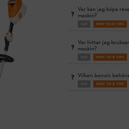
Var kan jag köpa rese
maskin?
FAQ
How To & Tips
Var hittar jag bruksa
maskin?
FAQ
How To & Tips
Vilken bensin behöv
FAQ
How To & Tips