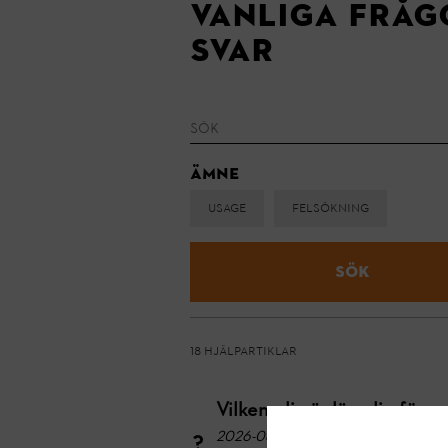
Vanliga fråg
svar
Ämne
Usage
Felsökning
Sök
18 hjälpartiklar
Vilken olja är lämplig för 
2026-08-08
- Använd 2-takts motoro