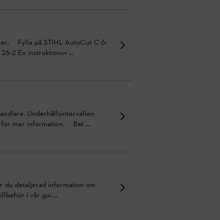
mmer: Fylla på STIHL AutoCut C 6-
6-2 En instruktionsv ...
ndlare. Underhållsintervallen
för mer information. Bat ...
ar du detaljerad information om
lbehör i vår gui ...