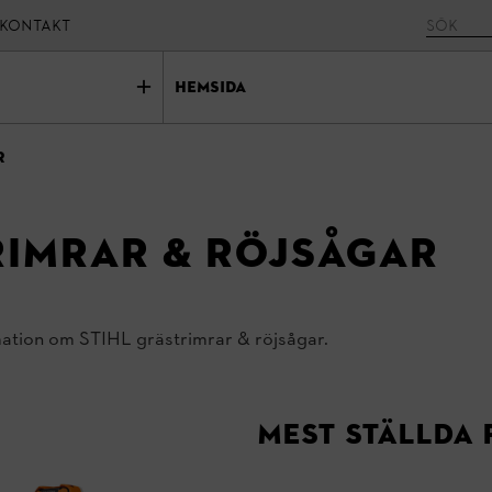
KONTAKT
Hemsida
r
rimrar & röjsågar
ation om STIHL grästrimrar & röjsågar.
Mest ställda