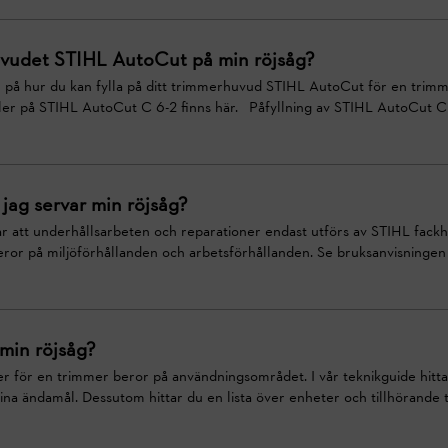
huvudet STIHL AutoCut på min röjsåg?
 på hur du kan fylla på ditt trimmerhuvud STIHL AutoCut för en tri
ler på STIHL AutoCut C 6-2 finns här. Påfyllning av STIHL AutoCut C 2
jag servar min röjsåg?
att underhållsarbeten och reparationer endast utförs av STIHL fackha
ror på miljöförhållanden och arbetsförhållanden. Se bruksanvisningen 
 min röjsåg?
er för en trimmer beror på användningsområdet. I vår teknikguide hitt
ina ändamål. Dessutom hittar du en lista över enheter och tillhörande til