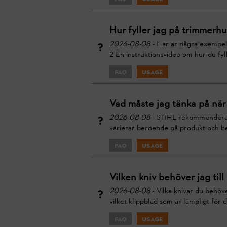
Hur fyller jag på trimmer
2026-08-08
- Här är några exempel
2 En instruktionsvideo om hur du fyl
FAQ
Usage
Vad måste jag tänka på när 
2026-08-08
- STIHL rekommenderar 
varierar beroende på produkt och be
FAQ
Usage
Vilken kniv behöver jag till
2026-08-08
- Vilka knivar du behöv
vilket klippblad som är lämpligt för d
FAQ
Usage