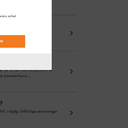
arens enhet
es
. Se till att rätt skydd som är
t trimmerhuvu ...
r?
IHL röjsåg. Utförliga anvisningar