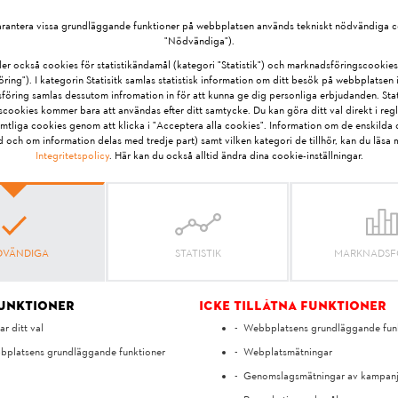
ng livslängd för motorn. Här finns mer information om den korrekta 
arantera vissa grundläggande funktioner på webbplatsen används tekniskt nödvändiga c
"Nödvändiga").
er också cookies för statistikändamål (kategori "Statistik") och marknadsföringscookies
ing"). I kategorin Statisitk samlas statistisk information om ditt besök på webbplatsen i
STIHL röjsåg?
öring samlas dessutom infromation in för att kunna ge dig personliga erbjudanden. Stat
cookies kommer bara att användas efter ditt samtycke. Du kan göra ditt val direkt i regl
nvänd endast alkylatbensin av hög kvalitet eller bensin med ett minst
mtliga cookies genom att klicka i "Acceptera alla cookies". Information om de enskilda c
t med specialbränslet MotoMix, där alkylatbränslet redan är blandat med
id och om information delas med tredje part) samt vilken kategori de tillhör, kan du läsa 
Integritetspolicy
. Här kan du också alltid ändra dina cookie-inställningar.
tyget på min STIHL trimmer mot ett klippverktyg av m
erktyg innebär olika processer: Välj vilket Klippverktyg du vill installera
VÄNDIGA
STATISTIK
MARKNADSF
at. För korrekt skydd och installation, se bruksanvisningen. Stäng av tr
funktioner
Icke tillåtna funktioner
ar ditt val
Webbplatsens grundläggande fun
ngen till min STIHL maskin?
platsens grundläggande funktioner
Webplatsmätningar
reras med en tryckt bruksanvisning. Du hittar även bruksanvisningen ti
Genomslagsmätningar av kampan
Kontakta STIHLs kundtjänst för bruksanvisningar till äldre maskiner.