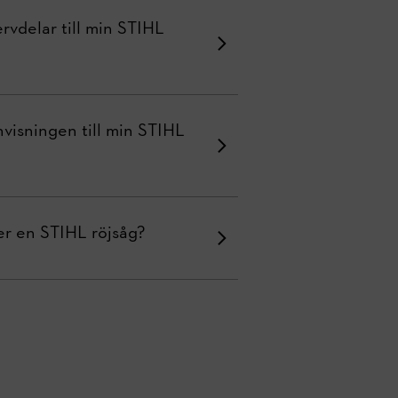
rvdelar till min STIHL
nvisningen till min STIHL
er en STIHL röjsåg?