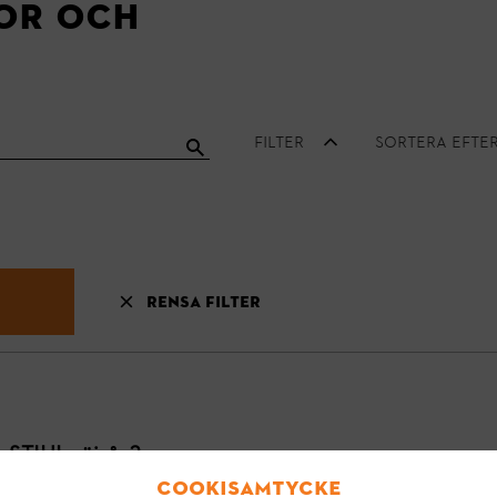
or och
Filter
Sortera efter
Rensa filter
en STIHL röjsåg?
lja av hög kvalitet. Vi rekommenderar STIHL tvåtaktsmotorolja, som är
Cookisamtycke