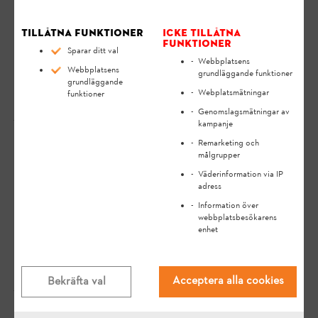
Tillåtna funktioner
Icke tillåtna
funktioner
Sparar ditt val
Webbplatsens
Webbplatsens
grundläggande funktioner
grundläggande
Webplatsmätningar
funktioner
STIHL iMOW®
Genomslagsmätningar av
kampanje
Remarketing och
målgrupper
Väderinformation via IP
adress
Information över
webbplatsbesökarens
enhet
STIHL iMOW® EVO
Acceptera alla cookies
Bekräfta val