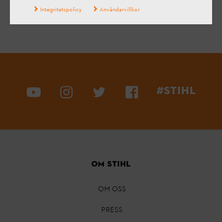
Integritetspolicy
Användarvillkor
#STIHL
Om STIHL
OM OSS
PRESS