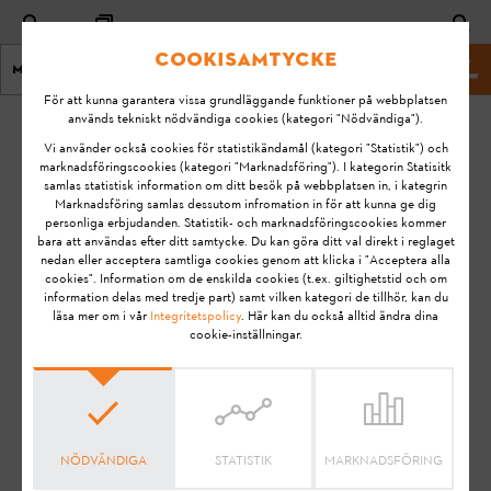
Cookisamtycke
Meny
Hemsida
För att kunna garantera vissa grundläggande funktioner på webbplatsen
används tekniskt nödvändiga cookies (kategori "Nödvändiga").
Hem
iMOW®
Vi använder också cookies för statistikändamål (kategori "Statistik") och
marknadsföringscookies (kategori "Marknadsföring"). I kategorin Statisitk
samlas statistisk information om ditt besök på webbplatsen in, i kategrin
Vanliga frågor om STIHL
Marknadsföring samlas dessutom infromation in för att kunna ge dig
personliga erbjudanden. Statistik- och marknadsföringscookies kommer
bara att användas efter ditt samtycke. Du kan göra ditt val direkt i reglaget
iMOW® RMI
nedan eller acceptera samtliga cookies genom att klicka i "Acceptera alla
cookies". Information om de enskilda cookies (t.ex. giltighetstid och om
robotgräsklippare
information delas med tredje part) samt vilken kategori de tillhör, kan du
läsa mer om i vår
Integritetspolicy
. Här kan du också alltid ändra dina
cookie-inställningar.
Välj den iMOW®-modell som din fråga gäller eller
behöver du en manual?
NÖDVÄNDIGA
STATISTIK
MARKNADSFÖRING