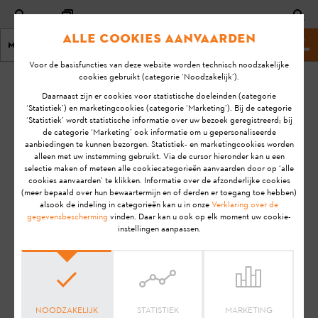
Alle cookies aanvaarden
Menu
Stihl-website
Voor de basisfuncties van deze website worden technisch noodzakelijke
cookies gebruikt (categorie ‘Noodzakelijk’).
homepage
KA-01553
Daarnaast zijn er cookies voor statistische doeleinden (categorie
Laatste
‘Statistiek’) en marketingcookies (categorie ‘Marketing’). Bij de categorie
‘Statistiek’ wordt statistische informatie over uw bezoek geregistreerd; bij
update:
Wat betekenen de
de categorie ‘Marketing’ ook informatie om u gepersonaliseerde
9/12/2021
aanbiedingen te kunnen bezorgen. Statistiek- en marketingcookies worden
laadtijden van 80%
alleen met uw instemming gebruikt. Via de cursor hieronder kan u een
en 100%?
FAQ
selectie maken of meteen alle cookiecategorieën aanvaarden door op ‘alle
cookies aanvaarden’ te klikken. Informatie over de afzonderlijke cookies
Gebruik
(meer bepaald over hun bewaartermijn en of derden er toegang toe hebben)
alsook de indeling in categorieën kan u in onze
Verklaring over de
ACCU
LAADBEHEER
gegevensbescherming
vinden. Daar kan u ook op elk moment uw cookie-
instellingen aanpassen.
Aanwijzing:
Voordat je jouw STIHL product gebruiksklaar
maakt, in gebruik neemt, reinigt, transporteert, opslaat,
onderhoudt, repareert, problemen oplost of afvoert, dien je de
gebruiksaanwijzing
zorgvuldig door te lezen. De
gebruiksaanwijzing bevat veiligheidsinstructies en ondersteunt
NOODZAKELIJK
STATISTIEK
MARKETING