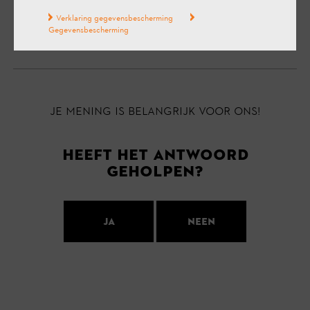
te gebruiken, zelfs als de accu niet volledig is
opgeladen.
Verklaring gegevensbescherming
Gegevensbescherming
Je mening is belangrijk voor ons!
Heeft het antwoord
geholpen?
Ja
Neen