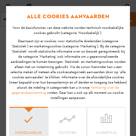
Alle cookies aanvaarden
Menu
Stihl-website
Voor de basisfuncties van deze website worden technisch noodzakelijke
cookies gebruikt (categorie ‘Noodzakelijk’).
homepage
CONTACT
Daarnaast zijn er cookies voor statistische doeleinden (categorie
‘Statistiek’) en marketingcookies (categorie ‘Marketing’). Bij de categorie
‘Statistiek’ wordt statistische informatie over uw bezoek geregistreerd; bij
Contact
de categorie ‘Marketing’ ook informatie om u gepersonaliseerde
aanbiedingen te kunnen bezorgen. Statistiek- en marketingcookies worden
alleen met uw instemming gebruikt. Via de cursor hieronder kan u een
Nog vragen? Neem gerust
selectie maken of meteen alle cookiecategorieën aanvaarden door op ‘alle
cookies aanvaarden’ te klikken. Informatie over de afzonderlijke cookies
contact met ons op.
(meer bepaald over hun bewaartermijn en of derden er toegang toe hebben)
alsook de indeling in categorieën kan u in onze
Verklaring over de
gegevensbescherming
vinden. Daar kan u ook op elk moment uw cookie-
instellingen aanpassen.
NOODZAKELIJK
STATISTIEK
MARKETING