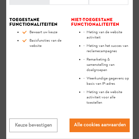
Toegestane
Niet-toegestane
functionaliteiten
functionaliteiten
Bewaart uw keuze
Meting van de website
activiteit
Basisfuncties van de
website
Meting van het succes van
CONTACTEER ONS PER E-MAIL
reclamecampagnes
Remarketing &
Je mening interesseert ons.
samenstelling van
doelgroepen
Weerkundige gegevens op
E-MAIL
basis van IP-adres
Meting van de website
activiteit voor alle
toestellen
Alle cookies aanvaarden
Keuze bevestigen