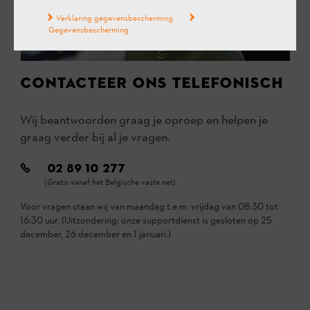
Verklaring gegevensbescherming
Gegevensbescherming
CONTACTEER ONS TELEFONISCH
Wij beantwoorden graag je oproep en helpen je
graag verder bij al je vragen.
02 89 10 277
(Gratis vanaf het Belgische vaste net)
Voor vragen staan wij van maandag t.e.m. vrijdag van 08:30 tot
16:30 uur. (Uitzondering: onze supportdienst is gesloten op 25
december, 26 december en 1 januari.)