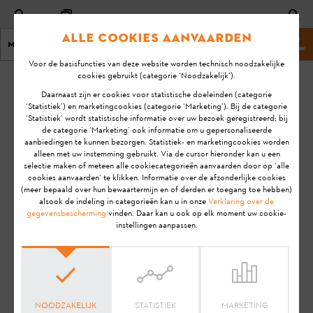
Alle cookies aanvaarden
Menu
Stihl-website
Voor de basisfuncties van deze website worden technisch noodzakelijke
cookies gebruikt (categorie ‘Noodzakelijk’).
homepage
KA-01223
Daarnaast zijn er cookies voor statistische doeleinden (categorie
Laatste
‘Statistiek’) en marketingcookies (categorie ‘Marketing’). Bij de categorie
‘Statistiek’ wordt statistische informatie over uw bezoek geregistreerd; bij
update:
De USB-poort
de categorie ‘Marketing’ ook informatie om u gepersonaliseerde
15/12/2021
aanbiedingen te kunnen bezorgen. Statistiek- en marketingcookies worden
werkt niet. Wat kan
alleen met uw instemming gebruikt. Via de cursor hieronder kan u een
ik doen?
FAQ
selectie maken of meteen alle cookiecategorieën aanvaarden door op ‘alle
cookies aanvaarden’ te klikken. Informatie over de afzonderlijke cookies
Problemen oplossen
(meer bepaald over hun bewaartermijn en of derden er toegang toe hebben)
alsook de indeling in categorieën kan u in onze
Verklaring over de
LAADBEHEER
gegevensbescherming
vinden. Daar kan u ook op elk moment uw cookie-
instellingen aanpassen.
Aanwijzing:
Voordat je jouw STIHL product gebruiksklaar
maakt, in gebruik neemt, reinigt, transporteert, opslaat,
onderhoudt, repareert, problemen oplost of afvoert, dien je de
gebruiksaanwijzing
zorgvuldig door te lezen. De
gebruiksaanwijzing bevat veiligheidsinstructies en ondersteunt
NOODZAKELIJK
STATISTIEK
MARKETING