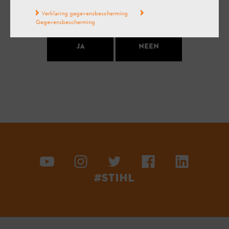
geholpen?
Verklaring gegevensbescherming
Gegevensbescherming
Ja
Neen
#STIHL