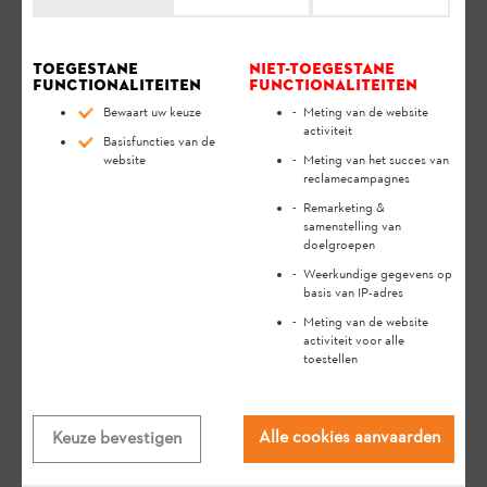
je bij het veilig en milieuvriendelijk gebruik van je STIHL
product gedurende een lange levensduur.
Toegestane
Niet-toegestane
functionaliteiten
functionaliteiten
Druk de toets op uw STIHL AR L accu in.
Bewaart uw keuze
Meting van de website
Het USB-apparaat wordt opgeladen.
activiteit
Basisfuncties van de
website
Meting van het succes van
De USB-poort stelt een maximale laadstroom van
reclamecampagnes
1,5 ampère beschikbaar. Indien jouw smartphone of
Remarketing &
samenstelling van
tablet een hogere laadstroom nodig heeft, kan dit
doelgroepen
niet worden opgeladen via de USB-poort.
Weerkundige gegevens op
basis van IP-adres
Meting van de website
activiteit voor alle
toestellen
Je mening is belangrijk voor ons!
Alle cookies aanvaarden
Keuze bevestigen
Heeft het antwoord