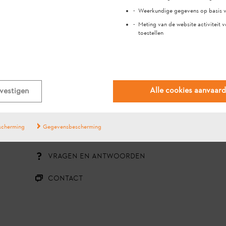
Weerkundige gegevens op basis v
Meting van de website activiteit v
toestellen
#STIHL
Alle cookies aanvaar
vestigen
scherming
Gegevensbescherming
VRAGEN?
VRAGEN EN ANTWOORDEN
CONTACT