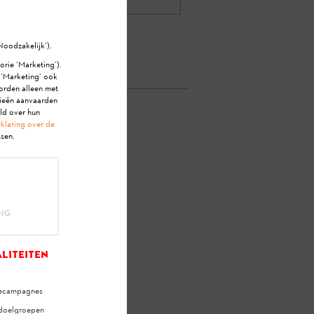
Noodzakelijk’).
orie ‘Marketing’).
e ‘Marketing’ ook
orden alleen met
rieën aanvaarden
ald over hun
klaring over de
sen.
pen?
ING
liteiten
mecampagnes
 doelgroepen