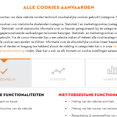
Alle cookies aanvaarden
 vuil is. Reinig en smeer de metalen rails.
uncties van deze website worden technisch noodzakelijke cookies gebruikt (categorie ‘
 cookies voor statistische doeleinden (categorie ‘Statistiek’) en marketingcookies (categ
 ‘Statistiek’ wordt statistische informatie over uw bezoek geregistreerd; bij de categori
 gepersonaliseerde aanbiedingen te kunnen bezorgen. Statistiek- en marketingcookies w
ebruikt. Via de cursor hieronder kan u een selectie maken of meteen alle cookiecatego
le cookies aanvaarden’ te klikken. Informatie over de afzonderlijke cookies (meer bepa
en of derden er toegang toe hebben) alsook de indeling in categorieën kan u in onze
Ver
Je mening is belangrijk voor ons!
evensbescherming
vinden. Daar kan u ook op elk moment uw cookie-instellingen aanpas
ft het antwoord gehol
DZAKELIJK
STATISTIEK
MARKET
Ja
Neen
e functionaliteiten
Niet-toegestane functiona
art uw keuze
Meting van de website activiteit
sfuncties van de website
Meting van het succes van recla
Remarketing & samenstelling van