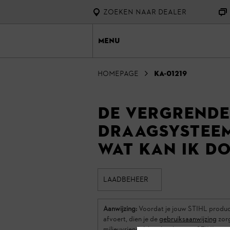
ZOEKEN NAAR DEALER
Menu
homepage
KA-01219
De vergrende
draagsysteem
wat kan ik d
LAADBEHEER
Aanwijzing:
Voordat je jouw STIHL product 
afvoert, dien je de
gebruiksaanwijzing
zorg
milieuvriendelijk gebruik van je STIHL pr