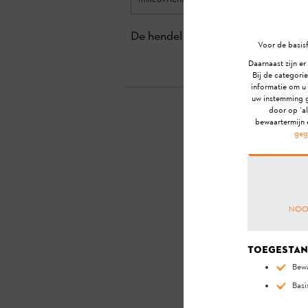
De hendel kan stroef worden als die
Voor de basisf
Daarnaast zijn er
Bij de categorie
informatie om u
uw instemming g
door op ‘al
bewaartermijn 
geg
Hee
NOO
Toegestan
Bewa
Basi