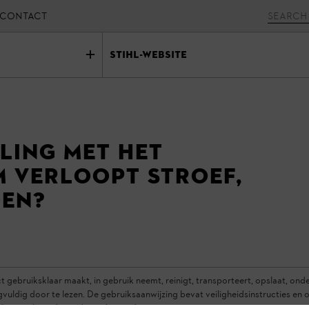
CONTACT
Stihl-website
ling met het
 verloopt stroef,
oen?
gebruiksklaar maakt, in gebruik neemt, reinigt, transporteert, opslaat, ond
vuldig door te lezen. De gebruiksaanwijzing bevat veiligheidsinstructies en on
oduct gedurende een lange levensduur.