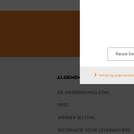
Keuze be
Verklaring gegevensbe
ALGEMENE INFORMATIE
DE ONDERNEMING STIHL
PERS
Werken bij STIHL
INFORMATIE VOOR LEVERANCIERS