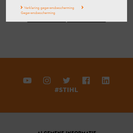
Verklaring gegevensbescherming
Gegevensbescherming
Ja
Neen
#STIHL