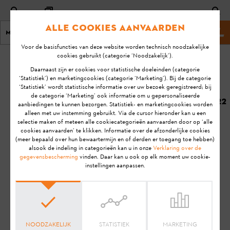
Alle cookies aanvaarden
Menu
Stihl-website
Voor de basisfuncties van deze website worden technisch noodzakelijke
cookies gebruikt (categorie ‘Noodzakelijk’).
homepage
KA-01195
Daarnaast zijn er cookies voor statistische doeleinden (categorie
Laatste
‘Statistiek’) en marketingcookies (categorie ‘Marketing’). Bij de categorie
‘Statistiek’ wordt statistische informatie over uw bezoek geregistreerd; bij
update:
Hoelang kan ik
de categorie ‘Marketing’ ook informatie om u gepersonaliseerde
30/03/2022
aanbiedingen te kunnen bezorgen. Statistiek- en marketingcookies worden
werken met de
alleen met uw instemming gebruikt. Via de cursor hieronder kan u een
STIHL AR L accu?
FAQ
selectie maken of meteen alle cookiecategorieën aanvaarden door op ‘alle
cookies aanvaarden’ te klikken. Informatie over de afzonderlijke cookies
Gebruik
(meer bepaald over hun bewaartermijn en of derden er toegang toe hebben)
alsook de indeling in categorieën kan u in onze
Verklaring over de
LAADBEHEER
gegevensbescherming
vinden. Daar kan u ook op elk moment uw cookie-
instellingen aanpassen.
Aanwijzing:
Voordat je jouw STIHL product gebruiksklaar
maakt, in gebruik neemt, reinigt, transporteert, opslaat,
onderhoudt, repareert, problemen oplost of afvoert, dien je de
gebruiksaanwijzing
zorgvuldig door te lezen. De
gebruiksaanwijzing bevat veiligheidsinstructies en ondersteunt
NOODZAKELIJK
STATISTIEK
MARKETING