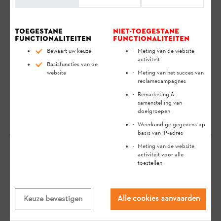
je bij het veilig en milieuvriendelijk gebruik van je STIHL
product gedurende een lange levensduur.
Toegestane
Niet-toegestane
De looptijd is afhankelijk van de werkwijze en het
functionaliteiten
functionaliteiten
gebruikte apparaat. De looptijden kunnen worden
Bewaart uw keuze
Meting van de website
ingezien in de huidige STIHL catalogus of onder
activiteit
Basisfuncties van de
https://www.stihl.be/nl/stihl-
website
Meting van het succes van
reclamecampagnes
technologie/accutechnologie/loop-en-laadtijd-
Remarketing &
accu
.
samenstelling van
doelgroepen
Weerkundige gegevens op
basis van IP-adres
Meting van de website
activiteit voor alle
toestellen
Je mening is belangrijk voor ons!
Heeft het antwoord
Alle cookies aanvaarden
Keuze bevestigen
geholpen?