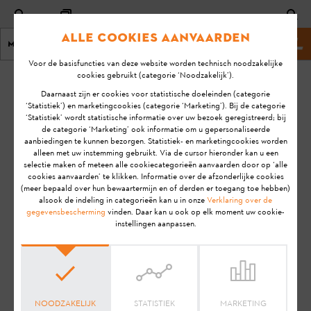
Alle cookies aanvaarden
Menu
Stihl-website
Voor de basisfuncties van deze website worden technisch noodzakelijke
cookies gebruikt (categorie ‘Noodzakelijk’).
homepage
KA-01138
Daarnaast zijn er cookies voor statistische doeleinden (categorie
Laatste
‘Statistiek’) en marketingcookies (categorie ‘Marketing’). Bij de categorie
‘Statistiek’ wordt statistische informatie over uw bezoek geregistreerd; bij
update:
Biedt het STIHL
de categorie ‘Marketing’ ook informatie om u gepersonaliseerde
2/12/2021
aanbiedingen te kunnen bezorgen. Statistiek- en marketingcookies worden
connected systeem een
alleen met uw instemming gebruikt. Via de cursor hieronder kan u een
antidiefstalbeveiliging?
FAQ
selectie maken of meteen alle cookiecategorieën aanvaarden door op ‘alle
cookies aanvaarden’ te klikken. Informatie over de afzonderlijke cookies
Product information
(meer bepaald over hun bewaartermijn en of derden er toegang toe hebben)
alsook de indeling in categorieën kan u in onze
Verklaring over de
Smart Connector
gegevensbescherming
vinden. Daar kan u ook op elk moment uw cookie-
instellingen aanpassen.
Aanwijzing:
Voordat je jouw STIHL product gebruiksklaar
maakt, in gebruik neemt, reinigt, transporteert, opslaat,
onderhoudt, repareert, problemen oplost of afvoert, dien je de
gebruiksaanwijzing
zorgvuldig door te lezen. De
gebruiksaanwijzing bevat veiligheidsinstructies en ondersteunt
NOODZAKELIJK
STATISTIEK
MARKETING