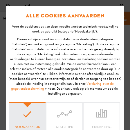
Alle cookies aanvaarden
Menu
Stihl-website
Voor de basisfuncties van deze website worden technisch noodzakelijke
cookies gebruikt (categorie ‘Noodzakelijk’).
homepage
KA-01133
Daarnaast zijn er cookies voor statistische doeleinden (categorie
Laatste
‘Statistiek’) en marketingcookies (categorie ‘Marketing’). Bij de categorie
‘Statistiek’ wordt statistische informatie over uw bezoek geregistreerd; bij
update:
Kan ik een product
de categorie ‘Marketing’ ook informatie om u gepersonaliseerde
2/12/2021
aanbiedingen te kunnen bezorgen. Statistiek- en marketingcookies worden
koppelen aan
alleen met uw instemming gebruikt. Via de cursor hieronder kan u een
meerdere STIHL
FAQ
selectie maken of meteen alle cookiecategorieën aanvaarden door op ‘alle
Smart
cookies aanvaarden’ te klikken. Informatie over de afzonderlijke cookies
Installatie
(meer bepaald over hun bewaartermijn en of derden er toegang toe hebben)
Connectoren?
alsook de indeling in categorieën kan u in onze
Verklaring over de
gegevensbescherming
vinden. Daar kan u ook op elk moment uw cookie-
instellingen aanpassen.
Smart Connector
Aanwijzing:
Voordat je jouw STIHL product gebruiksklaar
maakt, in gebruik neemt, reinigt, transporteert, opslaat,
onderhoudt, repareert, problemen oplost of afvoert, dien je de
NOODZAKELIJK
STATISTIEK
MARKETING