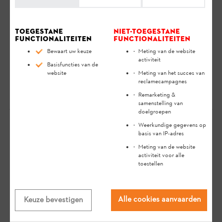
gebruiksaanwijzing
zorgvuldig door te lezen. De
gebruiksaanwijzing bevat veiligheidsinstructies en ondersteunt
je bij het veilig en milieuvriendelijk gebruik van je STIHL
Toegestane
Niet-toegestane
product gedurende een lange levensduur.
functionaliteiten
functionaliteiten
Bewaart uw keuze
Meting van de website
Nee, er kan aan elk product telkens slechts een
activiteit
Basisfuncties van de
STIHL Smart Connector worden toegekend.
website
Meting van het succes van
reclamecampagnes
Remarketing &
samenstelling van
doelgroepen
Weerkundige gegevens op
basis van IP-adres
Je mening is belangrijk voor ons!
Meting van de website
activiteit voor alle
toestellen
Heeft het antwoord
geholpen?
Alle cookies aanvaarden
Keuze bevestigen
Ja
Neen