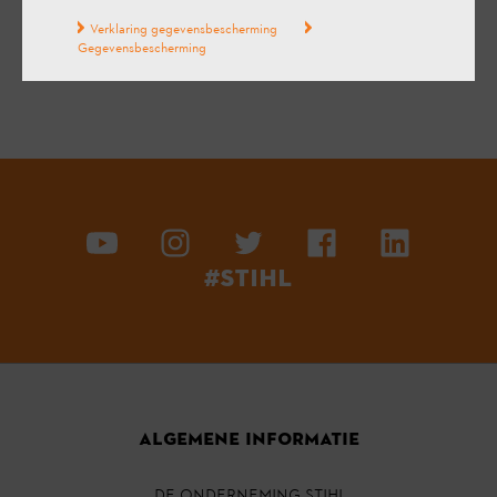
Verklaring gegevensbescherming
Gegevensbescherming
#STIHL
ALGEMENE INFORMATIE
DE ONDERNEMING STIHL