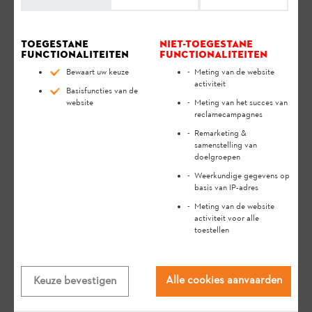
product gedurende een lange levensduur.
Je kan het adres van je gebruikersaccount wijzigen
Toegestane
Niet-toegestane
bij de accountinstellingen in de STIHL connected
functionaliteiten
functionaliteiten
Portal. In de STIHL connected App kan het adres
Bewaart uw keuze
Meting van de website
activiteit
niet worden gewijzigd.
Basisfuncties van de
website
Meting van het succes van
reclamecampagnes
Remarketing &
samenstelling van
doelgroepen
Weerkundige gegevens op
Je mening is belangrijk voor ons!
basis van IP-adres
Meting van de website
activiteit voor alle
Heeft het antwoord
toestellen
geholpen?
Alle cookies aanvaarden
Keuze bevestigen
Ja
Neen