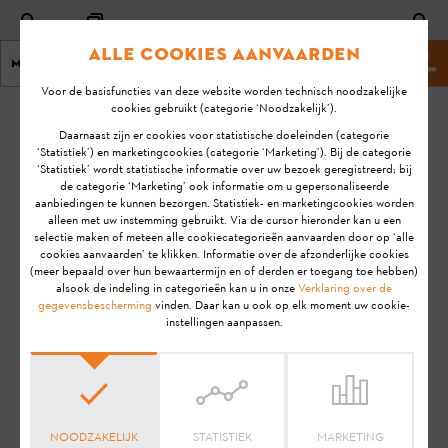
Alle cookies aanvaarden
Menu
Stihl-website
Voor de basisfuncties van deze website worden technisch noodzakelijke
cookies gebruikt (categorie ‘Noodzakelijk’).
homepage
KA-01093
Daarnaast zijn er cookies voor statistische doeleinden (categorie
Laatste
‘Statistiek’) en marketingcookies (categorie ‘Marketing’). Bij de categorie
‘Statistiek’ wordt statistische informatie over uw bezoek geregistreerd; bij
update:
Hoe wijzig ik mijn
de categorie ‘Marketing’ ook informatie om u gepersonaliseerde
25/11/2021
aanbiedingen te kunnen bezorgen. Statistiek- en marketingcookies worden
adres?
alleen met uw instemming gebruikt. Via de cursor hieronder kan u een
FAQ
selectie maken of meteen alle cookiecategorieën aanvaarden door op ‘alle
cookies aanvaarden’ te klikken. Informatie over de afzonderlijke cookies
Gebruik
Smart Connector
(meer bepaald over hun bewaartermijn en of derden er toegang toe hebben)
alsook de indeling in categorieën kan u in onze
Verklaring over de
gegevensbescherming
vinden. Daar kan u ook op elk moment uw cookie-
instellingen aanpassen.
Aanwijzing:
Voordat je jouw STIHL product gebruiksklaar
maakt, in gebruik neemt, reinigt, transporteert, opslaat,
onderhoudt, repareert, problemen oplost of afvoert, dien je de
gebruiksaanwijzing
zorgvuldig door te lezen. De
gebruiksaanwijzing bevat veiligheidsinstructies en ondersteunt
je bij het veilig en milieuvriendelijk gebruik van je STIHL
NOODZAKELIJK
STATISTIEK
MARKETING