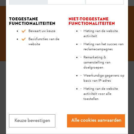
Toegestane
Niet-toegestane
functionaliteiten
functionaliteiten
Bewaart uw keuze
Meting van de website
activiteit
#STIHL
Basisfuncties van de
website
Meting van het succes van
reclamecampagnes
Remarketing &
samenstelling van
doelgroepen
Weerkundige gegevens op
basis van IP-adres
ALGEMENE INFORMATIE
Meting van de website
activiteit voor alle
DE ONDERNEMING STIHL
toestellen
PERS
Alle cookies aanvaarden
Keuze bevestigen
Werken bij STIHL