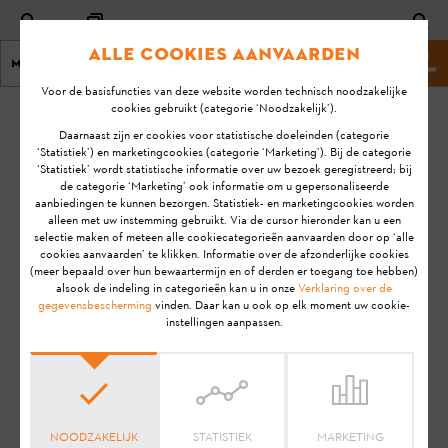
Alle cookies aanvaarden
Menu
Stihl-website
Voor de basisfuncties van deze website worden technisch noodzakelijke
cookies gebruikt (categorie ‘Noodzakelijk’).
homepage
KA-01053
Daarnaast zijn er cookies voor statistische doeleinden (categorie
‘Statistiek’) en marketingcookies (categorie ‘Marketing’). Bij de categorie
‘Statistiek’ wordt statistische informatie over uw bezoek geregistreerd; bij
Het gevraagde artikel kan
de categorie ‘Marketing’ ook informatie om u gepersonaliseerde
aanbiedingen te kunnen bezorgen. Statistiek- en marketingcookies worden
niet gevonden worden.
alleen met uw instemming gebruikt. Via de cursor hieronder kan u een
selectie maken of meteen alle cookiecategorieën aanvaarden door op ‘alle
cookies aanvaarden’ te klikken. Informatie over de afzonderlijke cookies
(meer bepaald over hun bewaartermijn en of derden er toegang toe hebben)
alsook de indeling in categorieën kan u in onze
Verklaring over de
Aanwijzing:
Voordat je jouw STIHL product gebruiksklaar
gegevensbescherming
vinden. Daar kan u ook op elk moment uw cookie-
instellingen aanpassen.
maakt, in gebruik neemt, reinigt, transporteert, opslaat,
onderhoudt, repareert, problemen oplost of afvoert, dien je de
gebruiksaanwijzing
zorgvuldig door te lezen. De
gebruiksaanwijzing bevat veiligheidsinstructies en ondersteunt
je bij het veilig en milieuvriendelijk gebruik van je STIHL
product gedurende een lange levensduur.
NOODZAKELIJK
STATISTIEK
MARKETING