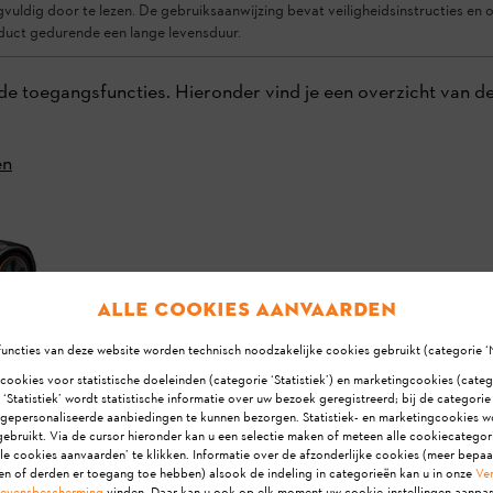
vuldig door te lezen. De gebruiksaanwijzing bevat veiligheidsinstructies en on
oduct gedurende een lange levensduur.
e toegangsfuncties. Hieronder vind je een overzicht van de 
en
Alle cookies aanvaarden
uncties van deze website worden technisch noodzakelijke cookies gebruikt (categorie ‘
erken
 cookies voor statistische doeleinden (categorie ‘Statistiek’) en marketingcookies (categ
 ‘Statistiek’ wordt statistische informatie over uw bezoek geregistreerd; bij de categori
 gepersonaliseerde aanbiedingen te kunnen bezorgen. Statistiek- en marketingcookies w
ebruikt. Via de cursor hieronder kan u een selectie maken of meteen alle cookiecatego
le cookies aanvaarden’ te klikken. Informatie over de afzonderlijke cookies (meer bepa
en of derden er toegang toe hebben) alsook de indeling in categorieën kan u in onze
Ver
evensbescherming
vinden. Daar kan u ook op elk moment uw cookie-instellingen aanpas