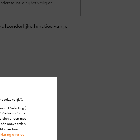
dersteunt je bij het veilig en
afzonderlijke functies van je
Noodzakelijk’).
orie ‘Marketing’).
e ‘Marketing’ ook
orden alleen met
rieën aanvaarden
ald over hun
klaring over de
sen.