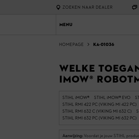
ZOEKEN NAAR DEALER
Menu
homepage
KA-01036
Welke toegan
iMOW® robot
STIHL iMOW®
STIHL iMOW® EVO
S
STIHL RMI 422 PC (VIKING MI 422 PC)
STIHL RMI 632 C (VIKING MI 632 C)
S
STIHL RMI 632 PC (VIKING MI 632 PC)
Aanwijzing:
Voordat je jouw STIHL product 