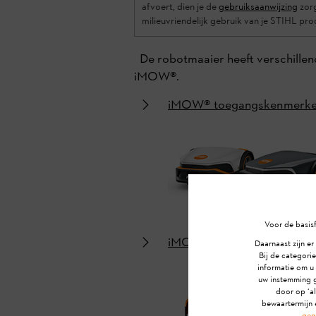
afvoert, dien je de
gebruiksaanwijzing
zorg
milieuvriendelijk gebruik van je STIHL pr
De robotmaaier heeft verschillend
iMOW®.
iMOW® toegangskenmerk
Voor de basisf
iMOW® RMI toegangskenm
Daarnaast zijn er
Bij de categorie
informatie om u
uw instemming g
door op ‘al
bewaartermijn 
geg