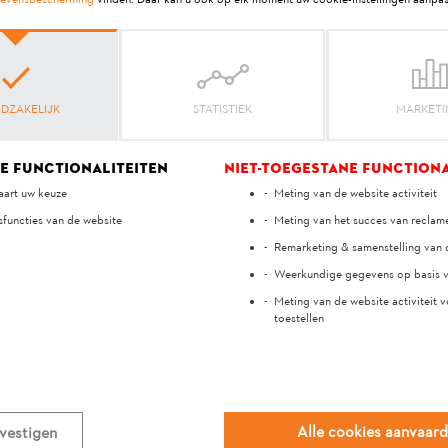
DZAKELIJK
STATISTIEK
MARKET
e functionaliteiten
Niet-toegestane functiona
art uw keuze
Meting van de website activiteit
sfuncties van de website
Meting van het succes van recla
Je mening is belangrijk voor ons!
Remarketing & samenstelling van
Weerkundige gegevens op basis v
Meting van de website activiteit v
ft het antwoord gehol
toestellen
Ja
Neen
Alle cookies aanvaar
vestigen