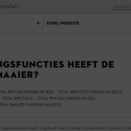
CONTACT
Stihl-website
gsfuncties heeft de
maaier?
TIHL RMI 422 (VIKING MI 422)
STIHL RMI 422 P (VIKING MI 422 P)
STIHL RMI 522 C
STIHL RMI 632 (VIKING MI 632)
TIHL RMI 632 P (VIKING MI 632 P)
gebruiksklaar maakt, in gebruik neemt, reinigt, transporteert, opslaat, ond