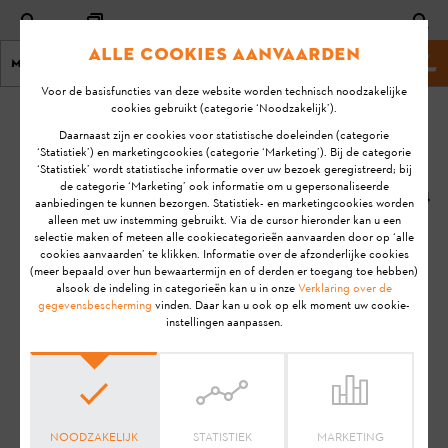
Alle cookies aanvaarden
Menu
Stihl-website
Voor de basisfuncties van deze website worden technisch noodzakelijke
cookies gebruikt (categorie ‘Noodzakelijk’).
homepage
KA-01015
Daarnaast zijn er cookies voor statistische doeleinden (categorie
Laatste
‘Statistiek’) en marketingcookies (categorie ‘Marketing’). Bij de categorie
‘Statistiek’ wordt statistische informatie over uw bezoek geregistreerd; bij
update:
Kan de iMOW® exact
de categorie ‘Marketing’ ook informatie om u gepersonaliseerde
6/08/2024
aanbiedingen te kunnen bezorgen. Statistiek- en marketingcookies worden
graskanten
alleen met uw instemming gebruikt. Via de cursor hieronder kan u een
maaien?
FAQ
selectie maken of meteen alle cookiecategorieën aanvaarden door op ‘alle
cookies aanvaarden’ te klikken. Informatie over de afzonderlijke cookies
Gebruik
(meer bepaald over hun bewaartermijn en of derden er toegang toe hebben)
alsook de indeling in categorieën kan u in onze
Verklaring over de
STIHL iMOW®
STIHL iMOW® EVO
gegevensbescherming
vinden. Daar kan u ook op elk moment uw cookie-
STIHL RMI 422 (VIKING MI 422)
instellingen aanpassen.
STIHL RMI 422 P (VIKING MI 422 P)
STIHL RMI 422 PC (VIKING MI 422 PC)
STIHL RMI 522 C
STIHL RMI 632 (VIKING MI 632)
STIHL RMI 632 C (VIKING MI 632 C)
NOODZAKELIJK
STATISTIEK
MARKETING
STIHL RMI 632 P (VIKING MI 632 P)