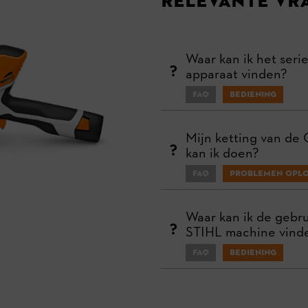
Relevante Vr
Waar kan ik het ser
apparaat vinden?
FAQ
Bediening
Mijn ketting van de 
kan ik doen?
FAQ
Problemen opl
Waar kan ik de gebru
STIHL machine vind
FAQ
Bediening