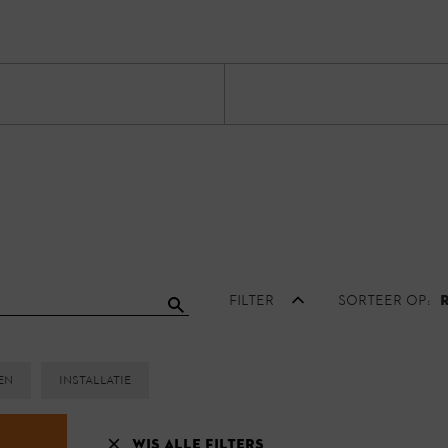
Filter
Sorteer op:
en
Installatie
Wis alle filters