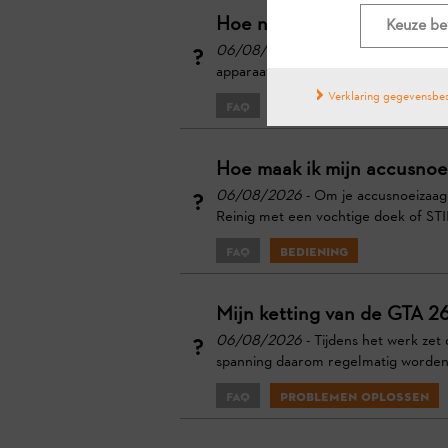
Hoe neem ik een accusnoei
Keuze be
06/08/2026
- Om de STIHL accusno
apparaat in veilige staat verkeren: s
Verklaring gegevensbe
FAQ
Installatie
Hoe maak ik mijn accusno
06/08/2026
- Om je accusnoeizaag 
Reinig met een vochtige doek of STIH
FAQ
Bediening
Mijn ketting van de GTA 26
06/08/2026
- Tijdens het werk zet
spanning daarom regelmatig worden g
FAQ
Problemen oplossen