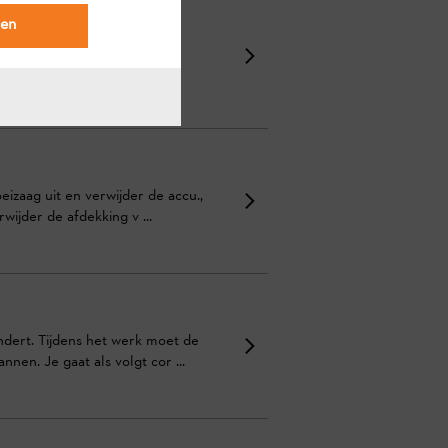
den
eer of de onderdelen en het
ees de gebruiksaanwijzi ...
izaag uit en verwijder de accu.,
ijder de afdekking v ...
andert. Tijdens het werk moet de
en. Je gaat als volgt cor ...