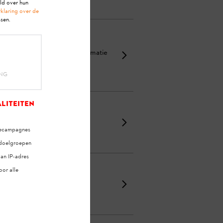
ald over hun
klaring over de
sen.
e accu geven belangrijke informatie
atronen op de STIHL ...
ING
liteiten
mecampagnes
 doelgroepen
an IP-adres
oor alle