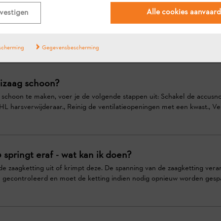
zaag in gebruik?
Alle cookies aanvaar
vestigen
eizaag in gebruik te nemen, voer je de volgende stappen uit: Control
noeizaag, zaagblad, ketting, accu (volledig geladen) en oplaadapparaat., L
scherming
Gegevensbescherming
eizaag schoon?
schoon te maken, voer je de volgende stappen uit: Schakel de accusnoe
L harsverwijderaar., Reinig de ventilatieopeningen met een kwast., Verw
 springt eraf - wat kan ik doen?
 de zaagketting uit of krimpt deze. De spanning van de zaagketting ver
econtroleerd en moet de ketting indien nodig opnieuw worden gespann