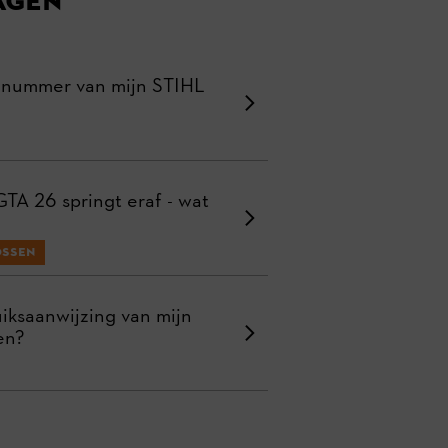
agen
ienummer van mijn STIHL
GTA 26 springt eraf - wat
ossen
iksaanwijzing van mijn
en?