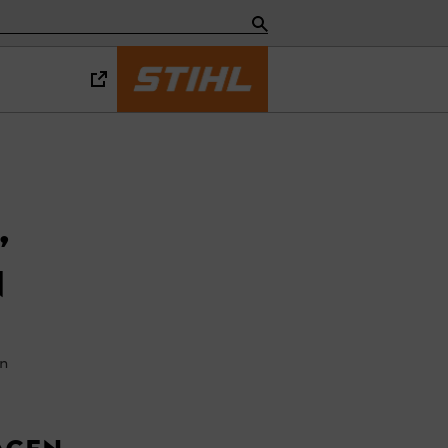
,
n
en