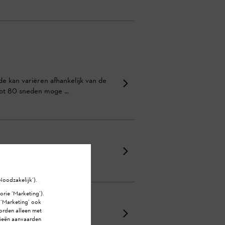
e kan variëren afhankelijk van de
tot 80 sneden moge ...
Noodzakelijk’).
orie ‘Marketing’).
e ‘Marketing’ ook
orden alleen met
rieën aanvaarden