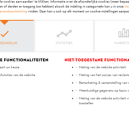
le cookies aanvaarden’ te klikken. Informatie over de afzonderlijke cookies (meer bepa
en of derden er toegang toe hebben) alsook de indeling in categorieën kan u in onze
Ver
evensbescherming
vinden. Daar kan u ook op elk moment uw cookie-instellingen aanpas
t kan ik doen?
art, kan dit verschillende oorzaken hebben. De led-lichtpatronen van j
et volgende artikel voor meer informatie: Wat betekenen de led-lichtp
DZAKELIJK
STATISTIEK
MARKET
e functionaliteiten
Niet-toegestane functiona
usnoeizaag dan de GTA 26?
art uw keuze
Meting van de website activiteit
e accusnoeizaagvoor particuliere gebruikers.
sfuncties van de website
Meting van het succes van recla
Remarketing & samenstelling van
Weerkundige gegevens op basis v
Meting van de website activiteit v
ngen en gebruiken voor hoge takken?
toestellen
stuk voor de GTA 26. Hoe je deze kan gebruiken, zie je in deze video.