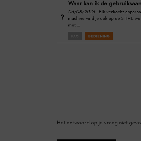
Waar kan ik de gebruiksaa
06/08/2026
- Elk verkocht apparaa
machine vind je ook op de STIHL we
met ...
FAQ
Bediening
Het antwoord op je vraag niet ge