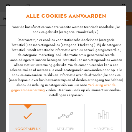
Alle cookies aanvaarden
Menu
Stihl-website
Voor de basisfuncties van deze website worden technisch noodzakelijke
cookies gebruikt (categorie ‘Noodzakelijk’).
homepage
Heggenscharen en heggenscharen op steel
Daarnaast zijn er cookies voor statistische doeleinden (categorie
‘Statistiek’) en marketingcookies (categorie ‘Marketing’). Bij de categorie
‘Statistiek’ wordt statistische informatie over uw bezoek geregistreerd; bij
FAQ - Heggenscharen en
de categorie ‘Marketing’ ook informatie om u gepersonaliseerde
aanbiedingen te kunnen bezorgen. Statistiek- en marketingcookies worden
alleen met uw instemming gebruikt. Via de cursor hieronder kan u een
heggenscharen op steel
selectie maken of meteen alle cookiecategorieën aanvaarden door op ‘alle
cookies aanvaarden’ te klikken. Informatie over de afzonderlijke cookies
(meer bepaald over hun bewaartermijn en of derden er toegang toe hebben)
alsook de indeling in categorieën kan u in onze
Verklaring over de
Hier vind je de nodige informatie over heggenscharen
gegevensbescherming
vinden. Daar kan u ook op elk moment uw cookie-
instellingen aanpassen.
en heggenscharen op steel
NOODZAKELIJK
STATISTIEK
MARKETING