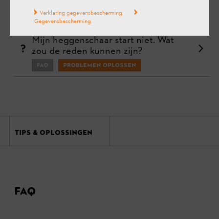
FAQ
Bediening
Verklaring gegevensbescherming
Gegevensbescherming
Mijn heggenschaar start niet. Wat
zou de reden kunnen zijn?
FAQ
Problemen oplossen
TIPS & OPLOSSINGEN
FAQ