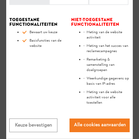
Toegestane
Niet-toegestane
functionaliteiten
functionaliteiten
Bewaart uw keuze
Meting van de website
activiteit
Basisfuncties van de
website
Meting van het succes van
reclamecampagnes
Remarketing &
samenstelling van
Relevante Vragen
doelgroepen
Weerkundige gegevens op
basis van IP-adres
Waar kan ik het serienummer van
Meting van de website
activiteit voor alle
mijn STIHL apparaat vinden?
toestellen
FAQ
Bediening
Alle cookies aanvaarden
Keuze bevestigen
Hoe slijp ik mijn heggenschaar en
welke vijl is hiervoor geschikt?