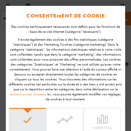
Consentement de cookie
Menu
Site marchand
Des cookies techniquement nécessaires sont définis pour les fonctions de
base de ce site Internet (catégorie "nécessaire").
page d'accueil
KA-01226
Il existe également des cookies à des fins statistiques (catégorie
Dernière
"statistiques") et des Marketing Cookies (catégorie marketing). Dans la
catégorie "statistiques", les informations statistiques relatives à votre visite
mise à
Comment
sont collectées, tandis que dans la catégorie "marketing", des informations
jour
sont collectées pour vous proposer des offres personnalisées. Les cookies
recharger ma
08/07/2020
des catégories "Sstatistiques" et "Marketing" ne sont utilisés qu'avec votre
batterie STIHL
consentement. Vous pouvez faire une sélection à l'aide du curseur affiché ci-
FAQ
AR L ?
dessous ou accepter directement toutes les catégories de cookies en
cliquant sur tous les cookies. Vous trouverez des informations sur les
Utilisation
différents cookies (en particulier sur la durée et si des tiers y ont accès) ainsi
que sur la répartition entre les catégories dans notre déclaration sur la
protection des données
. Ici, vous pouvez également modifier vos réglages
de cookies à tout moment.
Remarque:
Avant de préparer votre produit STIHL à
l'utilisation, de le mettre en service, de le nettoyer, de le
transporter, de le stocker, de l'entretenir, de le réparer, de le
dépanner ou de l'éliminer, veuillez lire attentivement le
Manuel
d'utilisation
. Le manuel d'utilisation contient des consignes de
MARKETING,