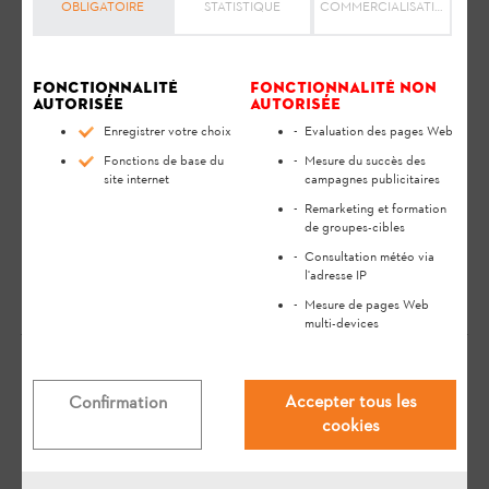
sécurité et vous aide à utiliser votre produit STIHL en toute
OBLIGATOIRE
STATISTIQUE
COMMERCIALISATION
sécurité et dans le respect de l'environnement tout au long de
sa longue durée de vie.
Fonctionnalité
Fonctionnalité non
autorisée
autorisée
Introduisez la fiche secteur du chargeur dans
Enregistrer votre choix
Evaluation des pages Web
une prise de courant.
Fonctions de base du
Mesure du succès des
Mettez l'adaptateur AP dans le chargeur.
site internet
campagnes publicitaires
La recharge commence automatiquement.
Remarketing et formation
Dès que la batterie est rechargée à fond, le
de groupes-cibles
chargeur s'éteint automatiquement.
Consultation météo via
l'adresse IP
Mesure de pages Web
multi-devices
Votre avis est important pour nous !
Accepter tous les
Confirmation
cookies
La réponse vous a-t-elle aidé ?