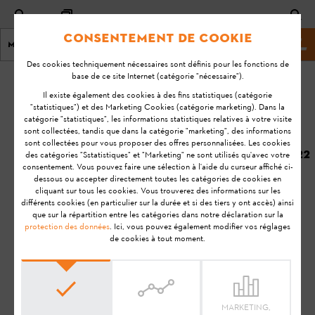
Consentement de cookie
Menu
Site marchand
Des cookies techniquement nécessaires sont définis pour les fonctions de
base de ce site Internet (catégorie "nécessaire").
page d'accueil
KA-01225
Il existe également des cookies à des fins statistiques (catégorie
Dernière
"statistiques") et des Marketing Cookies (catégorie marketing). Dans la
catégorie "statistiques", les informations statistiques relatives à votre visite
mise à
Quel est le temps
sont collectées, tandis que dans la catégorie "marketing", des informations
jour
sont collectées pour vous proposer des offres personnalisées. Les cookies
de recharge de ma
30/03/2022
des catégories "Sstatistiques" et "Marketing" ne sont utilisés qu'avec votre
batterie STIHL
consentement. Vous pouvez faire une sélection à l'aide du curseur affiché ci-
FAQ
AR L ?
dessous ou accepter directement toutes les catégories de cookies en
cliquant sur tous les cookies. Vous trouverez des informations sur les
Utilisation
différents cookies (en particulier sur la durée et si des tiers y ont accès) ainsi
que sur la répartition entre les catégories dans notre déclaration sur la
protection des données
. Ici, vous pouvez également modifier vos réglages
de cookies à tout moment.
Remarque:
Avant de préparer votre produit STIHL à
l'utilisation, de le mettre en service, de le nettoyer, de le
transporter, de le stocker, de l'entretenir, de le réparer, de le
dépanner ou de l'éliminer, veuillez lire attentivement le
Manuel
d'utilisation
. Le manuel d'utilisation contient des consignes de
MARKETING,