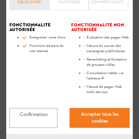
sécurité et vous aide à utiliser votre produit STIHL en toute
OBLIGATOIRE
STATISTIQUE
COMMERCIALISATION
sécurité et dans le respect de l'environnement tout au long de
sa longue durée de vie.
Fonctionnalité
Fonctionnalité non
Le temps de recharge de la batterie STIHL AR L
autorisée
autorisée
dépend de différents facteurs, par ex. de la
Enregistrer votre choix
Evaluation des pages Web
température de la batterie ou de la température
Fonctions de base du
Mesure du succès des
site internet
campagnes publicitaires
ambiante. Pour les temps de recharge, voir
Remarketing et formation
https://www.stihl.fr/fr/technologie/batterie/temps-
de groupes-cibles
charge-autonomie-batteries
. Le temps de recharge
Consultation météo via
réel peut donc différer du temps de recharge
l'adresse IP
indiqué dans la documentation.
Mesure de pages Web
multi-devices
Accepter tous les
Confirmation
cookies
Votre avis est important pour nous !