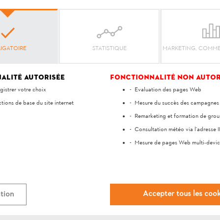
ordre de marche, il ne présente aucun endommagement et il n'
vement des accessoires STIHL d'origine montés correctemen
IGATOIRE
STATISTIQUE
MARKETING, COMME
alité autorisée
Fonctionnalité non autor
Votre avis est important pour nous !
gistrer votre choix
Evaluation des pages Web
tions de base du site internet
Mesure du succès des campagnes p
réponse vous a-t-elle ai
Remarketing et formation de grou
Consultation météo via l'adresse I
Mesure de pages Web multi-devic
Oui
Non
Accepter tous les cook
tion