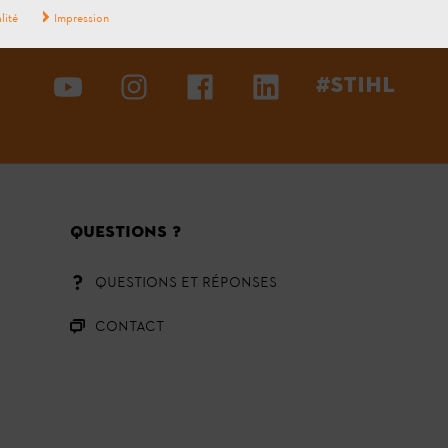
lité
Impression
#STIHL
QUESTIONS ?
QUESTIONS ET RÉPONSES
CONTACT