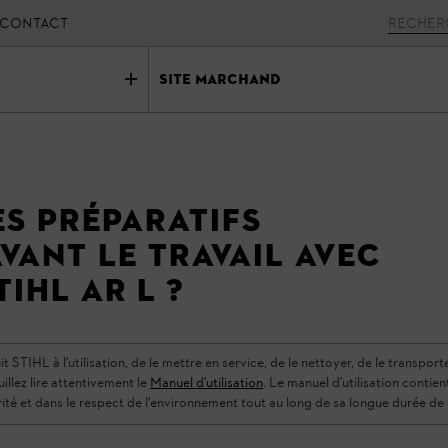
CONTACT
Site marchand
es préparatifs
vant le travail avec
IHL AR L ?
TIHL à l'utilisation, de le mettre en service, de le nettoyer, de le transporter,
uillez lire attentivement le
Manuel d'utilisation
. Le manuel d'utilisation contie
rité et dans le respect de l'environnement tout au long de sa longue durée de 