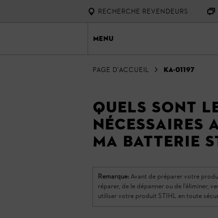
RECHERCHE REVENDEURS
Menu
page d'accueil
KA-01197
Quels sont l
nécessaires a
ma batterie ST
Remarque:
Avant de préparer votre produit S
réparer, de le dépanner ou de l'éliminer, ve
utiliser votre produit STIHL en toute sécu