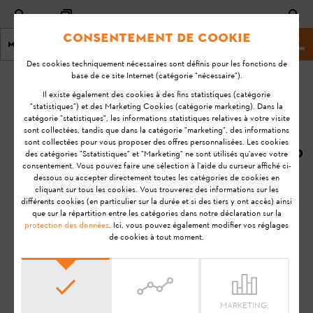
Consentement de cookie
Menu
Site marchand
Des cookies techniquement nécessaires sont définis pour les fonctions de
base de ce site Internet (catégorie "nécessaire").
page d'accueil
KA-01080
Il existe également des cookies à des fins statistiques (catégorie
Dernière
"statistiques") et des Marketing Cookies (catégorie marketing). Dans la
catégorie "statistiques", les informations statistiques relatives à votre visite
mise à
Comment est-ce
sont collectées, tandis que dans la catégorie "marketing", des informations
jour
sont collectées pour vous proposer des offres personnalisées. Les cookies
que je dois
11/09/2020
des catégories "Sstatistiques" et "Marketing" ne sont utilisés qu'avec votre
effectuer sur mon
consentement. Vous pouvez faire une sélection à l'aide du curseur affiché ci-
FAQ
produit une
dessous ou accepter directement toutes les catégories de cookies en
cliquant sur tous les cookies. Vous trouverez des informations sur les
opération de
Utilisation
différents cookies (en particulier sur la durée et si des tiers y ont accès) ainsi
maintenance
que sur la répartition entre les catégories dans notre déclaration sur la
protection des données
. Ici, vous pouvez également modifier vos réglages
recommandée par
de cookies à tout moment.
l'application STIHL
connected ?
Smart Connector
MARKETING,