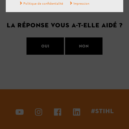
Politique de confidentialité
Impression
Votre avis est important pour nous !
La réponse vous a-t-elle aidé ?
Oui
Non
#STIHL