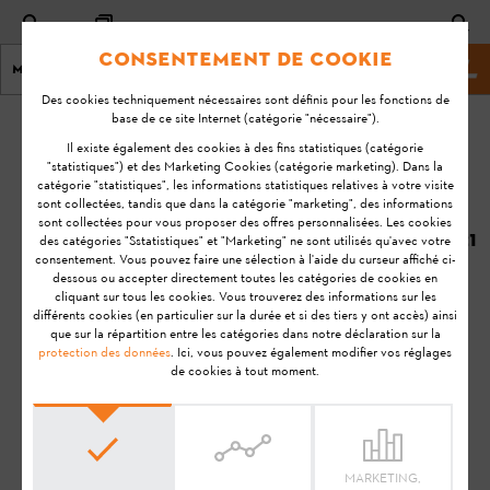
Consentement de cookie
Menu
Site marchand
Des cookies techniquement nécessaires sont définis pour les fonctions de
base de ce site Internet (catégorie "nécessaire").
page d'accueil
KA-01039
Il existe également des cookies à des fins statistiques (catégorie
Dernière
"statistiques") et des Marketing Cookies (catégorie marketing). Dans la
catégorie "statistiques", les informations statistiques relatives à votre visite
mise à
Pendant la tonte,
sont collectées, tandis que dans la catégorie "marketing", des informations
jour
sont collectées pour vous proposer des offres personnalisées. Les cookies
les animaux de
25/06/2021
des catégories "Sstatistiques" et "Marketing" ne sont utilisés qu'avec votre
compagnie
consentement. Vous pouvez faire une sélection à l'aide du curseur affiché ci-
FAQ
peuvent-ils rester
dessous ou accepter directement toutes les catégories de cookies en
cliquant sur tous les cookies. Vous trouverez des informations sur les
dans la zone de
Utilisation
différents cookies (en particulier sur la durée et si des tiers y ont accès) ainsi
tonte ?
que sur la répartition entre les catégories dans notre déclaration sur la
protection des données
. Ici, vous pouvez également modifier vos réglages
de cookies à tout moment.
STIHL iMOW®
STIHL iMOW® EVO
STIHL RMI 422 (VIKING MI 422)
STIHL RMI 422 P (VIKING MI 422 P)
STIHL RMI 422 PC (VIKING MI 422 PC)
MARKETING,