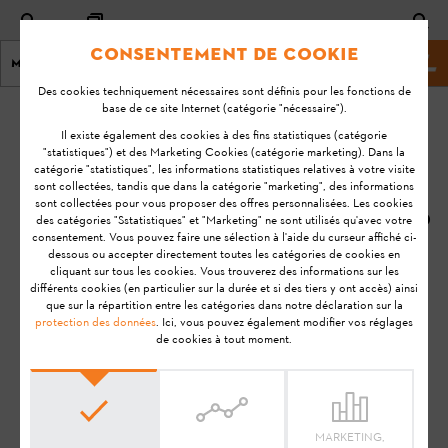
Consentement de cookie
Menu
Site marchand
Des cookies techniquement nécessaires sont définis pour les fonctions de
base de ce site Internet (catégorie "nécessaire").
page d'accueil
KA-01030
Il existe également des cookies à des fins statistiques (catégorie
Dernière
"statistiques") et des Marketing Cookies (catégorie marketing). Dans la
catégorie "statistiques", les informations statistiques relatives à votre visite
mise à
Le robot de tonte
sont collectées, tandis que dans la catégorie "marketing", des informations
jour
sont collectées pour vous proposer des offres personnalisées. Les cookies
iMOW® a franchi le
10/11/2020
des catégories "Sstatistiques" et "Marketing" ne sont utilisés qu'avec votre
fil de délimitation.
consentement. Vous pouvez faire une sélection à l'aide du curseur affiché ci-
FAQ
Que puis-je faire ?
dessous ou accepter directement toutes les catégories de cookies en
cliquant sur tous les cookies. Vous trouverez des informations sur les
Résolution des problèmes
différents cookies (en particulier sur la durée et si des tiers y ont accès) ainsi
que sur la répartition entre les catégories dans notre déclaration sur la
STIHL iMOW®
STIHL iMOW® EVO
protection des données
. Ici, vous pouvez également modifier vos réglages
STIHL RMI 422 (VIKING MI 422)
de cookies à tout moment.
STIHL RMI 422 P (VIKING MI 422 P)
STIHL RMI 422 PC (VIKING MI 422 PC)
STIHL RMI 522 C
STIHL RMI 632 (VIKING MI 632)
MARKETING,
STIHL RMI 632 C (VIKING MI 632 C)