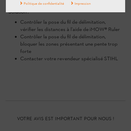
Politique de confidentialité
Impression
Solution :
Contrôler la pose du fil de délimitation,
vérifier les distances à l’aide de iMOW® Ruler
Contrôler la pose du fil de délimitation,
bloquer les zones présentant une pente trop
forte
Contacter votre revendeur spécialisé STIHL
Votre avis est important pour nous !