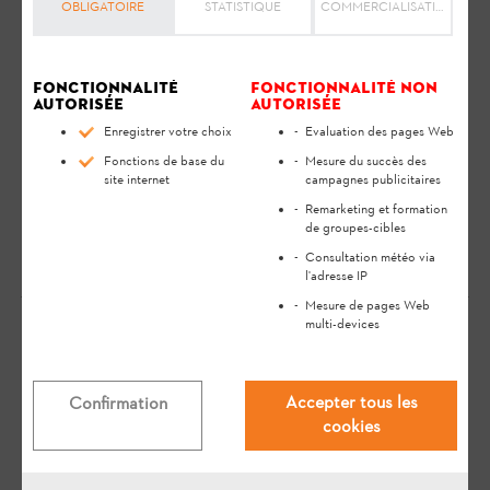
sécurité et vous aide à utiliser votre produit STIHL en toute
OBLIGATOIRE
STATISTIQUE
COMMERCIALISATION
sécurité et dans le respect de l'environnement tout au long de
sa longue durée de vie.
Fonctionnalité
Fonctionnalité non
Adressez-vous au centre de recyclage ou à votre
autorisée
autorisée
revendeur spécialisé STIHL pour connaître la
Enregistrer votre choix
Evaluation des pages Web
procédure correcte de mise au rebut des déchets.
Fonctions de base du
Mesure du succès des
site internet
campagnes publicitaires
La batterie et l’appareil doivent être mis au rebut
Remarketing et formation
séparément.
de groupes-cibles
Consultation météo via
l'adresse IP
Mesure de pages Web
multi-devices
Votre avis est important pour nous !
Accepter tous les
Confirmation
cookies
La réponse vous a-t-elle aidé ?