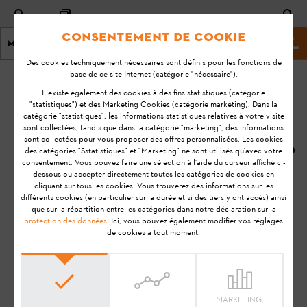
Consentement de cookie
Menu
Site marchand
Des cookies techniquement nécessaires sont définis pour les fonctions de
base de ce site Internet (catégorie "nécessaire").
page d'accueil
KA-01023
Il existe également des cookies à des fins statistiques (catégorie
Dernière
"statistiques") et des Marketing Cookies (catégorie marketing). Dans la
catégorie "statistiques", les informations statistiques relatives à votre visite
mise à
Comment dois-je
sont collectées, tandis que dans la catégorie "marketing", des informations
jour
sont collectées pour vous proposer des offres personnalisées. Les cookies
procéder pour
10/11/2020
des catégories "Sstatistiques" et "Marketing" ne sont utilisés qu'avec votre
mettre au rebut
consentement. Vous pouvez faire une sélection à l'aide du curseur affiché ci-
FAQ
l'iMOW® ?
dessous ou accepter directement toutes les catégories de cookies en
cliquant sur tous les cookies. Vous trouverez des informations sur les
Résolution des problèmes
différents cookies (en particulier sur la durée et si des tiers y ont accès) ainsi
que sur la répartition entre les catégories dans notre déclaration sur la
protection des données
. Ici, vous pouvez également modifier vos réglages
de cookies à tout moment.
Remarque:
Avant de préparer votre produit STIHL à
l'utilisation, de le mettre en service, de le nettoyer, de le
transporter, de le stocker, de l'entretenir, de le réparer, de le
dépanner ou de l'éliminer, veuillez lire attentivement le
Manuel
d'utilisation
. Le manuel d'utilisation contient des consignes de
MARKETING,