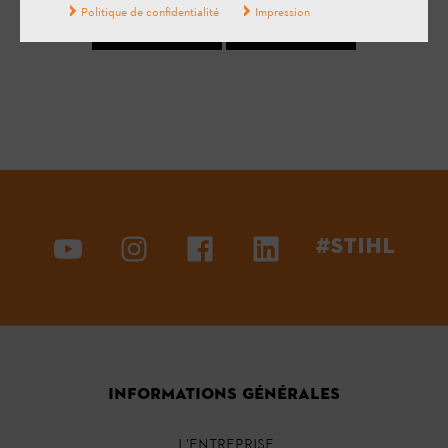
Politique de confidentialité
Impression
Oui
Non
#STIHL
INFORMATIONS GÉNÉRALES
L'ENTREPRISE