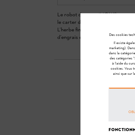
Le robot de tonte iMOW® est une t
le carter du plateau de coupe. Ils 
L’herbe finement hachée restitue 
Des cookies techn
d’engrais est nettement réduit et 
Il existe égal
marketing). Dans 
dans la catégori
des catégories "
à l'aide du cur
cookies. Vous tr
ainsi que sur l
La 
OBL
Fonctionn