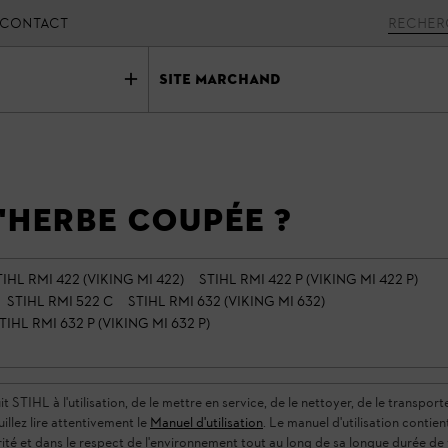
CONTACT
Site marchand
'herbe coupée ?
TIHL RMI 422 (VIKING MI 422)
STIHL RMI 422 P (VIKING MI 422 P)
STIHL RMI 522 C
STIHL RMI 632 (VIKING MI 632)
TIHL RMI 632 P (VIKING MI 632 P)
TIHL à l'utilisation, de le mettre en service, de le nettoyer, de le transporter,
uillez lire attentivement le
Manuel d'utilisation
. Le manuel d'utilisation contie
rité et dans le respect de l'environnement tout au long de sa longue durée de 