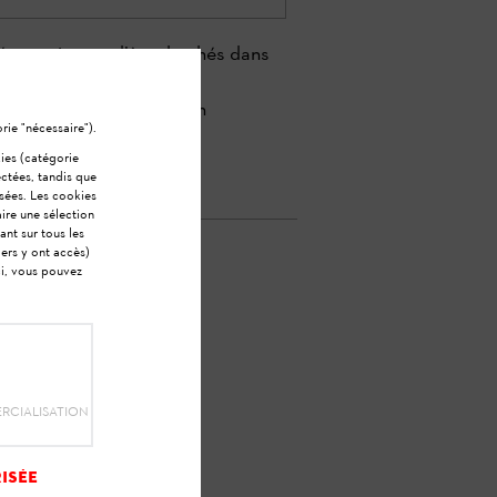
és continuent d’être hachés dans
omposer.
ngrais naturel. Le besoin
rie "nécessaire").
kies (catégorie
ectées, tandis que
sées. Les cookies
ire une sélection
ant sur tous les
iers y ont accès)
Ici, vous pouvez
dé ?
RCIALISATION
isée