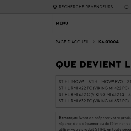
RECHERCHE REVENDEURS
Menu
page d'accueil
KA-01004
Que devient l
STIHL iMOW®
STIHL iMOW® EVO
S
STIHL RMI 422 PC (VIKING MI 422 PC)
STIHL RMI 632 C (VIKING MI 632 C)
S
STIHL RMI 632 PC (VIKING MI 632 PC)
Remarque:
Avant de préparer votre produit S
réparer, de le dépanner ou de l'éliminer, ve
utiliser votre produit STIHL en toute sécu