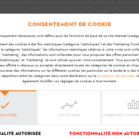
ondeuse mulching. Lors de la tonte, les brins d’herbe coup
sont ensuite rejetés sur le gazon, où ils finissent par se déc
Consentement de cookie
au gazon des nutriments organiques et agit ainsi comme un e
iquement nécessaires sont définis pour les fonctions de base de ce site Internet (catégo
votre pelouse embellie.
ement des cookies à des fins statistiques (catégorie "statistiques") et des Marketing Coo
la catégorie "statistiques", les informations statistiques relatives à votre visite sont coll
e "marketing", des informations sont collectées pour vous proposer des offres personnali
Sstatistiques" et "Marketing" ne sont utilisés qu'avec votre consentement. Vous pouvez fa
seur affiché ci-dessous ou accepter directement toutes les catégories de cookies en cliqu
ouverez des informations sur les différents cookies (en particulier sur la durée et si des t
a répartition entre les catégories dans notre déclaration sur la
protection des données
. 
Votre avis est important pour nous !
également modifier vos réglages de cookies à tout moment.
réponse vous a-t-elle ai
IGATOIRE
STATISTIQUE
MARKETING, COMME
Oui
Non
alité autorisée
Fonctionnalité non autor