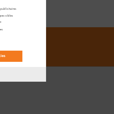
ublicitaires
pes-cibles
P
es
ies