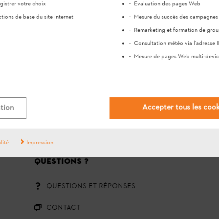
gistrer votre choix
Evaluation des pages Web
tions de base du site internet
Mesure du succès des campagnes p
Remarketing et formation de grou
Consultation météo via l'adresse I
Mesure de pages Web multi-devic
#STIHL
Accepter tous les cook
tion
lité
Impression
QUESTIONS ?
QUESTIONS ET RÉPONSES
CONTACT