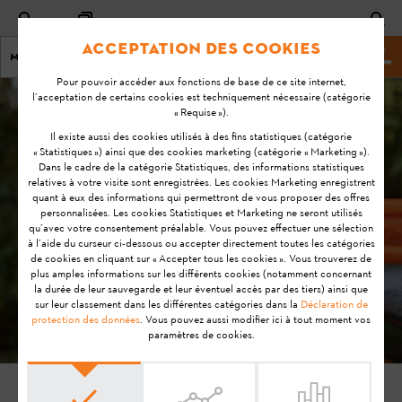
Acceptation des cookies
Menu
Site Web de stihl
Pour pouvoir accéder aux fonctions de base de ce site internet,
l’acceptation de certains cookies est techniquement nécessaire (catégorie
« Requise »).
Il existe aussi des cookies utilisés à des fins statistiques (catégorie
LA TECHNOLOGIE A BATTERIE STIHL: POUR
« Statistiques ») ainsi que des cookies marketing (catégorie « Marketing »).
CHAQUE DOMAINE D'APPLICATION
Dans le cadre de la catégorie Statistiques, des informations statistiques
relatives à votre visite sont enregistrées. Les cookies Marketing enregistrent
Que ce soit dans le jardin d'un particulier ou dans les
quant à eux des informations qui permettront de vous proposer des offres
espaces verts d'une ville, la technologie à batterie STIHL
personnalisées. Les cookies Statistiques et Marketing ne seront utilisés
qu’avec votre consentement préalable. Vous pouvez effectuer une sélection
vous permet de relever tous les défis.
à l’aide du curseur ci-dessous ou accepter directement toutes les catégories
de cookies en cliquant sur « Accepter tous les cookies ». Vous trouverez de
Batterie STIHL FAQs
plus amples informations sur les différents cookies (notamment concernant
la durée de leur sauvegarde et leur éventuel accès par des tiers) ainsi que
Gestion de la charge STIHL FAQs
sur leur classement dans les différentes catégories dans la
Déclaration de
protection des données
. Vous pouvez aussi modifier ici à tout moment vos
paramètres de cookies.