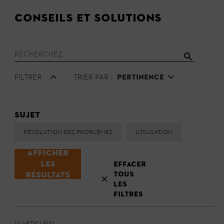
Conseils et solutions
Filtrer
Trier par :
Pertinence
Sujet
Résolution des problèmes
Utilisation
Afficher
les
Effacer
tous
résultats
les
filtres
13 Article(s)