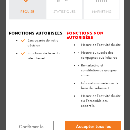
REQUISE
STATISTIQUES
MARKETING
Fonctions autorisées
Fonctions non
autorisées
Sauvegarde de votre
Mesure de l’activité du site
décision
Mesure du succès des
Fonctions de base du
campagnes publicitaires
site internet
Remarketing et
constitution de groupes-
cibles
Informations météo sur la
base de l’adresse IP
Questions pertinentes
Mesure de l’activité du site
sur l’ensemble des
appareils
De quelle huile ai-je besoin pour ma
tondeuse STIHL ?
Accepter tous les
Confirmer la
FAQ
Utilisation