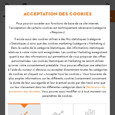
Acceptation des cookies
Menu
Site Web de stihl
Pour pouvoir accéder aux fonctions de base de ce site internet,
l’acceptation de certains cookies est techniquement nécessaire (catégorie
Page d'accueil
Tondeuses à gazon
« Requise »).
Il existe aussi des cookies utilisés à des fins statistiques (catégorie
« Statistiques ») ainsi que des cookies marketing (catégorie « Marketing »).
Tondeuses à gazon > FAQs
Dans le cadre de la catégorie Statistiques, des informations statistiques
relatives à votre visite sont enregistrées. Les cookies Marketing enregistrent
quant à eux des informations qui permettront de vous proposer des offres
personnalisées. Les cookies Statistiques et Marketing ne seront utilisés
qu’avec votre consentement préalable. Vous pouvez effectuer une sélection
Vous trouverez ici les informations essentielles sur les
à l’aide du curseur ci-dessous ou accepter directement toutes les catégories
tondeuses à gazon STIHL.
de cookies en cliquant sur « Accepter tous les cookies ». Vous trouverez de
plus amples informations sur les différents cookies (notamment concernant
la durée de leur sauvegarde et leur éventuel accès par des tiers) ainsi que
sur leur classement dans les différentes catégories dans la
Déclaration de
protection des données
. Vous pouvez aussi modifier ici à tout moment vos
paramètres de cookies.