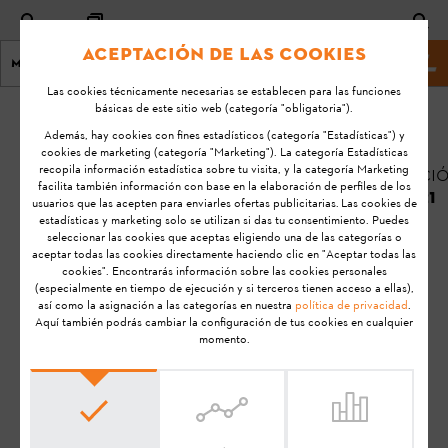
Aceptación de las cookies
Menú
Página principal STIHL
Las cookies técnicamente necesarias se establecen para las funciones
básicas de este sitio web (categoría "obligatoria").
Inicio
KA-01113
Además, hay cookies con fines estadísticos (categoría "Estadísticas") y
Última
cookies de marketing (categoría "Marketing"). La categoría Estadísticas
recopila información estadística sobre tu visita, y la categoría Marketing
modificació
¿Recibe el
facilita también información con base en la elaboración de perfiles de los
28/06/2021
usuarios que las acepten para enviarles ofertas publicitarias. Las cookies de
distribuidor
estadísticas y marketing solo se utilizan si das tu consentimiento. Puedes
especializado un
FAQ
seleccionar las cookies que aceptas eligiendo una de las categorías o
mensaje en el caso
aceptar todas las cookies directamente haciendo clic en "Aceptar todas las
Utilice
cookies". Encontrarás información sobre las cookies personales
de que configure
(especialmente en tiempo de ejecución y si terceros tienen acceso a ellas),
un mantenimiento
así como la asignación a las categorías en nuestra
política de privacidad
.
Aquí también podrás cambiar la configuración de tus cookies en cualquier
para mis máquinas?
momento.
STIHL connected
Nota:
Antes de preparar su producto STIHL para el trabajo y