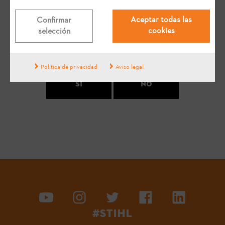
Su opinion es muy importante para nosotros
Aceptar todas las
Confirmar
cookies
selección
¿Te ha ayudado esta respuesta?
Política de privacidad
Aviso legal
Sí
No
#STIHL