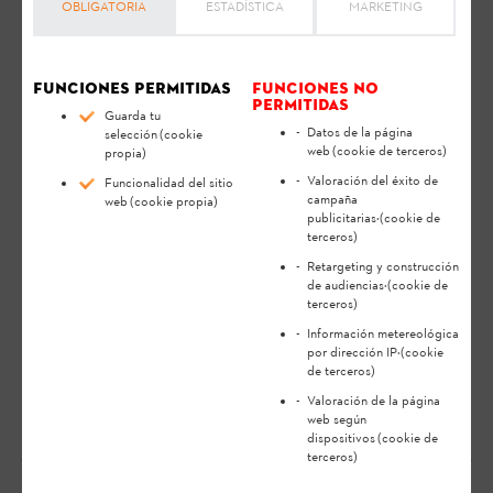
OBLIGATORIA
ESTADÍSTICA
MARKETING
de ponerlo en marcha, limpiarlo, transportarlo, guardarlo,
revisarlo, repararlo, subsanar sus anomalías o desecharlo, lea
atentamente el
manual de instrucciones
. El manual de
instrucciones contiene indicaciones de seguridad y le ayuda a
Funciones permitidas
Funciones no
permitidas
utilizar su producto STIHL de una forma segura y ecológica
Guarda tu
para una larga vida útil.
Datos de la página
selección
(cookie
web
(cookie de terceros)
propia)
Valoración del éxito de
Cuando se configura un mantenimiento en el STIHL
Funcionalidad del sitio
campaña
web
(cookie propia)
connected Portal, el distribuidor especializado no
publicitarias
·(cookie de
recibe ninguna comunicación. Solo podrá informar
terceros)
directamente al distribuidor por correo electrónico
Retargeting y construcción
de audiencias
·(cookie de
para un mantenimiento configurado o
terceros)
recomendado si selecciona "Contactar al
Información metereológica
distribuidor especializado" en la vista detallada de
por dirección IP
·(cookie
de terceros)
su producto.
Valoración de la página
web según
dispositivos
(cookie de
terceros)