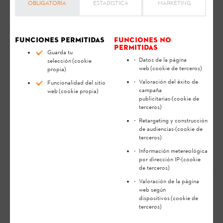
OBLIGATORIA
ESTADÍSTICA
MARKETING
Nota:
Antes de preparar su producto STIHL para el trabajo y
de ponerlo en marcha, limpiarlo, transportarlo, guardarlo,
revisarlo, repararlo, subsanar sus anomalías o desecharlo, lea
Funciones permitidas
atentamente el
manual de instrucciones
Funciones no
. El manual de
permitidas
instrucciones contiene indicaciones de seguridad y le ayuda a
Guarda tu
utilizar su producto STIHL de una forma segura y ecológica
Datos de la página
selección
(cookie
web
(cookie de terceros)
para una larga vida útil.
propia)
Valoración del éxito de
Funcionalidad del sitio
campaña
web
(cookie propia)
El hecho de iluminarse en rojo algunos segundos
publicitarias
·(cookie de
indica que hay una avería interna en el STIHL Smart
terceros)
Connector. Para solucionarlo, acuda a un
Retargeting y construcción
de audiencias
·(cookie de
distribuidor especializado.
terceros)
Información metereológica
por dirección IP
·(cookie
de terceros)
Valoración de la página
web según
dispositivos
(cookie de
Su opinion es muy importante para nosotros
terceros)