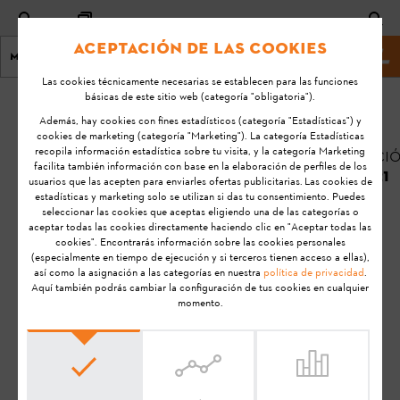
Aceptación de las cookies
Menú
Página principal STIHL
Las cookies técnicamente necesarias se establecen para las funciones
básicas de este sitio web (categoría "obligatoria").
Inicio
KA-01098
Además, hay cookies con fines estadísticos (categoría "Estadísticas") y
Última
cookies de marketing (categoría "Marketing"). La categoría Estadísticas
recopila información estadística sobre tu visita, y la categoría Marketing
modificació
El LED situado en
facilita también información con base en la elaboración de perfiles de los
28/06/2021
usuarios que las acepten para enviarles ofertas publicitarias. Las cookies de
la carcasa del
estadísticas y marketing solo se utilizan si das tu consentimiento. Puedes
STIHL Smart
FAQ
seleccionar las cookies que aceptas eligiendo una de las categorías o
Connector se
aceptar todas las cookies directamente haciendo clic en "Aceptar todas las
Solución de problemas
cookies". Encontrarás información sobre las cookies personales
ilumina en rojo
(especialmente en tiempo de ejecución y si terceros tienen acceso a ellas),
durante varios
así como la asignación a las categorías en nuestra
política de privacidad
.
Aquí también podrás cambiar la configuración de tus cookies en cualquier
segundos. ¿Qué
momento.
puedo hacer?
STIHL connected