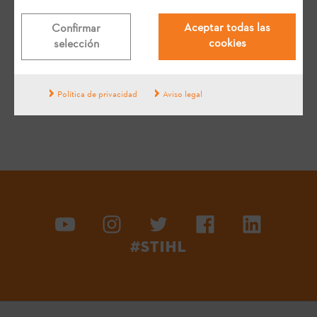
¿Te ha ayudado esta respuesta?
Aceptar todas las
Confirmar
cookies
selección
Sí
No
Política de privacidad
Aviso legal
#STIHL