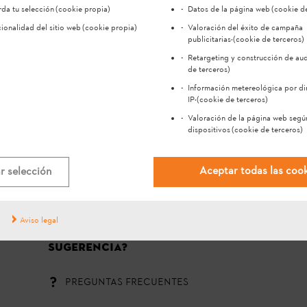
da tu selección
(cookie propia)
Datos de la página web
(cookie de
ionalidad del sitio web
(cookie propia)
Valoración del éxito de campaña
publicitarias
·(cookie de terceros)
Retargeting y construcción de au
de terceros)
Información metereológica por di
IP
·(cookie de terceros)
Valoración de la página web segú
dispositivos
(cookie de terceros)
#STIHL
Aceptar todas las coo
r selección
Aviso legal
¿Tiene alguna consulta o
sugerencia?
PREGUNTAS FRECUENTES