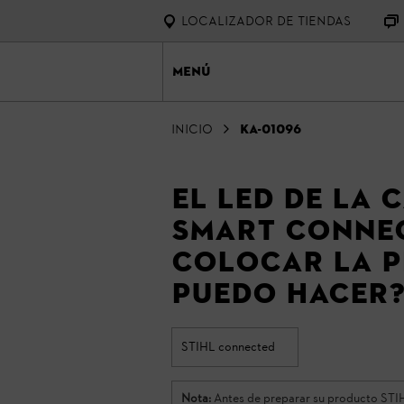
Localizador de tiendas
Menú
Inicio
KA-01096
El LED de la 
Smart Connec
colocar la p
puedo hacer
STIHL connected
Nota:
Antes de preparar su producto STIHL 