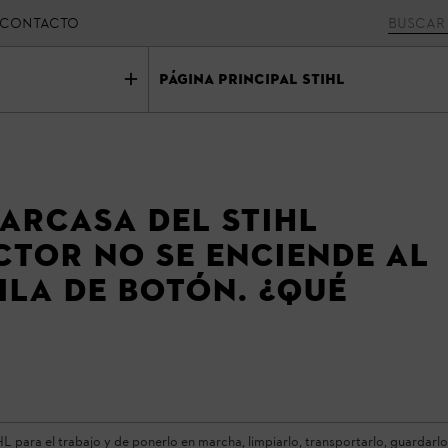
CONTACTO
Página principal STIHL
carcasa del STIHL
tor no se enciende al
ila de botón. ¿Qué
?
para el trabajo y de ponerlo en marcha, limpiarlo, transportarlo, guardarlo, 