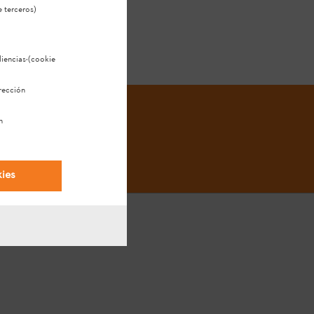
 terceros)
diencias
·(cookie
rección
n
kies