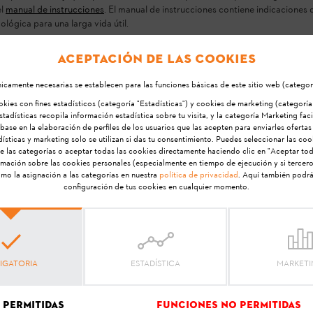
el
manual de instrucciones
. El manual de instrucciones contiene indicaciones d
ógica para una larga vida útil.
Aceptación de las cookies
pila de botón cargada del tipo CR2032 en la polaridad corr
l LED sigue sin encenderse, utilice una nueva pila. Si tiene o
icamente necesarias se establecen para las funciones básicas de este sitio web (categorí
ies con fines estadísticos (categoría "Estadísticas") y cookies de marketing (categoría
tadísticas recopila información estadística sobre tu visita, y la categoría Marketing fac
ase en la elaboración de perfiles de los usuarios que las acepten para enviarles ofertas 
ísticas y marketing solo se utilizan si das tu consentimiento. Puedes seleccionar las co
e las categorías o aceptar todas las cookies directamente haciendo clic en "Aceptar tod
rmación sobre las cookies personales (especialmente en tiempo de ejecución y si tercero
como la asignación a las categorías en nuestra
política de privacidad
. Aquí también podrá
configuración de tus cookies en cualquier momento.
Su opinion es muy importante para nosotros
 ha ayudado esta respue
IGATORIA
ESTADÍSTICA
MARKET
Sí
No
 permitidas
Funciones no permitidas