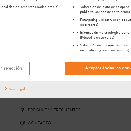
ionalidad del sitio web
(cookie propia)
Valoración del éxito de campaña
publicitarias
·(cookie de terceros)
Retargeting y construcción de au
de terceros)
Información metereológica por di
IP
·(cookie de terceros)
Valoración de la página web segú
#STIHL
dispositivos
(cookie de terceros)
Aceptar todas las coo
r selección
Aviso legal
¿Tiene alguna consulta o
sugerencia?
PREGUNTAS FRECUENTES
CONTACTO