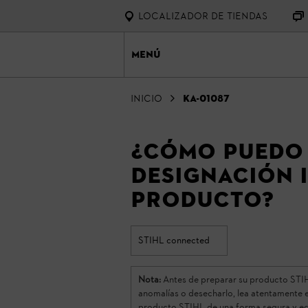
Localizador de tiendas
Menú
Inicio
KA-01087
¿Cómo puedo 
designación 
producto?
STIHL connected
Nota:
Antes de preparar su producto STIHL 
anomalías o desecharlo, lea atentamente 
producto STIHL de una forma segura y ecol