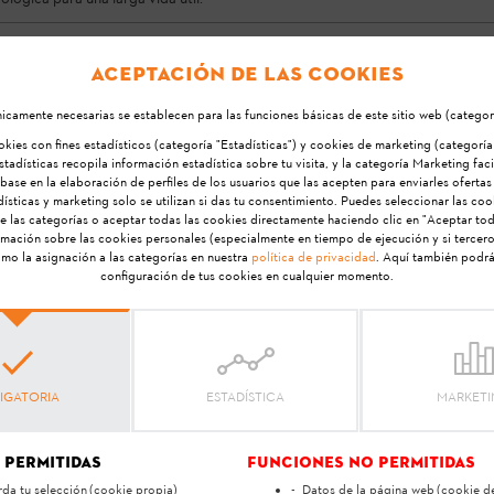
 en la edición posterior, en el modo de edición se pueden a
Aceptación de las cookies
Para los productos ya configurados, en el punto "Editar" ac
el producto.
icamente necesarias se establecen para las funciones básicas de este sitio web (categorí
ies con fines estadísticos (categoría "Estadísticas") y cookies de marketing (categoría
tadísticas recopila información estadística sobre tu visita, y la categoría Marketing fac
ase en la elaboración de perfiles de los usuarios que las acepten para enviarles ofertas 
ísticas y marketing solo se utilizan si das tu consentimiento. Puedes seleccionar las co
e las categorías o aceptar todas las cookies directamente haciendo clic en "Aceptar tod
rmación sobre las cookies personales (especialmente en tiempo de ejecución y si tercero
como la asignación a las categorías en nuestra
política de privacidad
. Aquí también podrá
Su opinion es muy importante para nosotros
configuración de tus cookies en cualquier momento.
 ha ayudado esta respue
IGATORIA
ESTADÍSTICA
MARKET
Sí
No
 permitidas
Funciones no permitidas
da tu selección
(cookie propia)
Datos de la página web
(cookie de