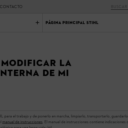
CONTACTO
Página principal STIHL
modificar la
interna de mi
para el trabajo y de ponerlo en marcha, limpiarlo, transportarlo, guardarlo, 
el
manual de instrucciones
. El manual de instrucciones contiene indicaciones d
ógica para una larga vida útil.