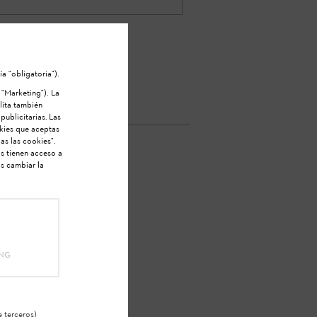
signar nombres para la
cederá al ajuste en la
a "obligatoria").
 "Marketing"). La
ilita también
publicitarias. Las
okies que aceptas
as las cookies".
s tienen acceso a
s cambiar la
sta?
ING
 terceros)