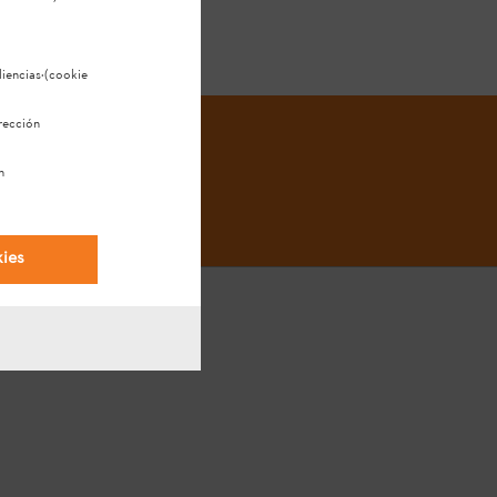
diencias
·(cookie
rección
n
kies