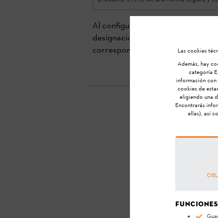
Al configurar un producto nuevo o
designación interna de productos. 
correspondiente vista detallada d
Las cookies técn
Además, hay cook
categoría Es
información con b
cookies de estad
eligiendo una d
Encontrarás info
ellas), así 
¿Te
OBL
Funciones
Guar