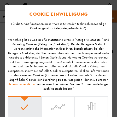
Cookie Einwilligung
Menu
STIHL Webseite
Für die Grundfunktionen dieser Webseite werden technisch notwendige
Cookies gesetzt (Kategorie „erforderlich“).
Startseite
KA-01219
Geändert
Weiterhin gibt es Cookies für statistische Zwecke (Kategorie „Statistik“) und
Marketing Cookies (Kategorie „Marketing“). Bei der Kategorie Statistik
am:
Die Verriegelung
werden statistische Informationen über Ihren Besuch erfasst, bei der
08.07.2020
Kategorie Marketing darüber hinaus Informationen, um Ihnen personalisierte
mit dem
Angebote anbieten zu können. Statistik und Marketing Cookies werden nur
Tragesystem ist
FAQ
mit Ihrer Einwilligung eingesetzt. Eine Auswahl können Sie über den unten
schwergängig, was
angezeigten Schieberegler treffen oder direkt alle Cookie Kategorien
Störungen beheben
akzeptieren, indem Sie auf „alle Cookies akzeptieren“ klicken. Informationen
kann ich tun?
zu den einzelnen Cookies (insbesondere zu Laufzeit und ob Dritte darauf
Zugriff haben) sowie der Zuordnung zu den Kategorien können Sie unserer
Datenschutzerklärung
entnehmen. Hier können Sie Ihre Cookie-Einstellungen
Allgemeine Ladegeräte FAQ
auch jederzeit ändern.“
Hinweis:
Bevor Sie Ihr STIHL Produkt einsatzbereit machen, in
Betrieb nehmen, reinigen, transportieren, aufbewahren,
warten, reparieren, Störungen beheben oder entsorgen, lesen