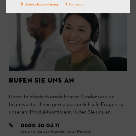
Datenschutzerklärung
Impressum
Rufen Sie uns an
Unser telefonisch erreichbarer Kundenservice
beantwortet Ihnen gerne persönlich alle Fragen zu
unserem Produktsortiment. Rufen Sie uns an.
0800 30 03 11
(Kostenfrei aus dem österreichischen Festnetz)