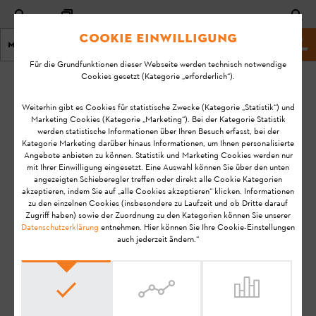
Cookie Einwilligung
Menu
STIHL Webseite
Für die Grundfunktionen dieser Webseite werden technisch notwendige
Cookies gesetzt (Kategorie „erforderlich“).
Startseite
Kontakt
Weiterhin gibt es Cookies für statistische Zwecke (Kategorie „Statistik“) und
Marketing Cookies (Kategorie „Marketing“). Bei der Kategorie Statistik
Kontaktmöglichkeit
werden statistische Informationen über Ihren Besuch erfasst, bei der
Kategorie Marketing darüber hinaus Informationen, um Ihnen personalisierte
zum STIHL
Angebote anbieten zu können. Statistik und Marketing Cookies werden nur
mit Ihrer Einwilligung eingesetzt. Eine Auswahl können Sie über den unten
Kundenservice
angezeigten Schieberegler treffen oder direkt alle Cookie Kategorien
akzeptieren, indem Sie auf „alle Cookies akzeptieren“ klicken. Informationen
zu den einzelnen Cookies (insbesondere zu Laufzeit und ob Dritte darauf
Sprechen Sie uns an. Wir freuen
Zugriff haben) sowie der Zuordnung zu den Kategorien können Sie unserer
Datenschutzerklärung
entnehmen. Hier können Sie Ihre Cookie-Einstellungen
uns auf Ihre Nachricht.
auch jederzeit ändern.“