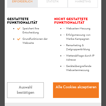
ERFORDERLICH
STATISTIK
MARKETING
Gestattete
Nicht gestattete
Funktionalität
Funktionalität
Speichert Ihre
Webseiten-Messung
Entscheidung
Erfolgsmessung von
Grundfunktionen der
Werbe-Kampagnen
Webseite
Remarketing &
Zielgruppenbildung
E-Mail & Kontaktformular
Wetterabfrage durch IP
Adresse
Senden Sie uns über unser Kontaktformular ganz
Geräteübergreifende
Webseitenmessung
einfach und bequem Ihre Fragen und Wünsche per
E-Mail. Wir melden uns schnellstmöglich bei Ihnen
zurück.
Alle Cookies akzeptieren
Auswahl
bestätigen
eMail schreiben