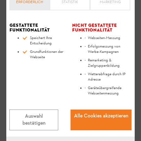
ERFORDERLICH
STATISTIK
MARKETING
Gestattete
Nicht gestattete
Funktionalität
Funktionalität
Speichert Ihre
Webseiten-Messung
Entscheidung
Erfolgsmessung von
Grundfunktionen der
Werbe-Kampagnen
Webseite
Remarketing &
Zielgruppenbildung
Wetterabfrage durch IP
Adresse
Geräteübergreifende
Webseitenmessung
Relevante Fragen
Alle Cookies akzeptieren
Auswahl
Wie kann ich mein Smartphone mit
bestätigen
dem STIHL ADVANCE ProCOM
koppeln?