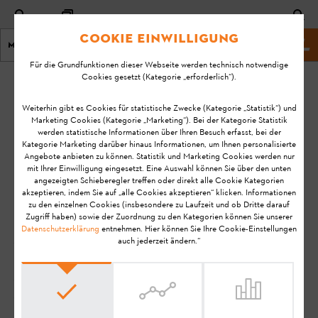
Cookie Einwilligung
Menu
STIHL Webseite
Für die Grundfunktionen dieser Webseite werden technisch notwendige
Cookies gesetzt (Kategorie „erforderlich“).
Startseite
ADVANCE ProCOM
Weiterhin gibt es Cookies für statistische Zwecke (Kategorie „Statistik“) und
Marketing Cookies (Kategorie „Marketing“). Bei der Kategorie Statistik
Häufige Fragen zum
werden statistische Informationen über Ihren Besuch erfasst, bei der
Kategorie Marketing darüber hinaus Informationen, um Ihnen personalisierte
Angebote anbieten zu können. Statistik und Marketing Cookies werden nur
ADVANCE ProCOM dem
mit Ihrer Einwilligung eingesetzt. Eine Auswahl können Sie über den unten
angezeigten Schieberegler treffen oder direkt alle Cookie Kategorien
smarten Gehörschutz
akzeptieren, indem Sie auf „alle Cookies akzeptieren“ klicken. Informationen
zu den einzelnen Cookies (insbesondere zu Laufzeit und ob Dritte darauf
Zugriff haben) sowie der Zuordnung zu den Kategorien können Sie unserer
Datenschutzerklärung
entnehmen. Hier können Sie Ihre Cookie-Einstellungen
Sie haben Fragen zu ihrem ADVANCE ProCOM ? Wir
auch jederzeit ändern.“
haben Ihnen die Antworten auf die häufigsten Fragen
zu unserer Smart Products Technologie
zusammengestellt.