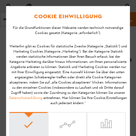
Cookie Einwilligung
Menu
STIHL Webseite
Für die Grundfunktionen dieser Webseite werden technisch notwendige
Cookies gesetzt (Kategorie „erforderlich“).
Startseite
KA-01214
Geändert
Weiterhin gibt es Cookies für statistische Zwecke (Kategorie „Statistik“) und
Marketing Cookies (Kategorie „Marketing“). Bei der Kategorie Statistik
am:
Die LEDs leuchten
werden statistische Informationen über Ihren Besuch erfasst, bei der
08.07.2020
Kategorie Marketing darüber hinaus Informationen, um Ihnen personalisierte
oder blinken rot,
Angebote anbieten zu können. Statistik und Marketing Cookies werden nur
ohne Signalton.
FAQ
mit Ihrer Einwilligung eingesetzt. Eine Auswahl können Sie über den unten
Was bedeutet das
angezeigten Schieberegler treffen oder direkt alle Cookie Kategorien
Störungen beheben
akzeptieren, indem Sie auf „alle Cookies akzeptieren“ klicken. Informationen
und was kann ich
zu den einzelnen Cookies (insbesondere zu Laufzeit und ob Dritte darauf
tun?
Zugriff haben) sowie der Zuordnung zu den Kategorien können Sie unserer
Datenschutzerklärung
entnehmen. Hier können Sie Ihre Cookie-Einstellungen
auch jederzeit ändern.“
Allgemeine Ladegeräte FAQ
Hinweis:
Bevor Sie Ihr STIHL Produkt einsatzbereit machen, in
Betrieb nehmen, reinigen, transportieren, aufbewahren,