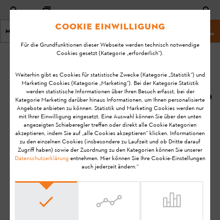
Cookie Einwilligung
Menu
STIHL Webseite
Für die Grundfunktionen dieser Webseite werden technisch notwendige
Cookies gesetzt (Kategorie „erforderlich“).
Startseite
KA-01122
Geändert
Weiterhin gibt es Cookies für statistische Zwecke (Kategorie „Statistik“) und
Marketing Cookies (Kategorie „Marketing“). Bei der Kategorie Statistik
am:
Die Laufzeit meiner
werden statistische Informationen über Ihren Besuch erfasst, bei der
08.10.2020
Kategorie Marketing darüber hinaus Informationen, um Ihnen personalisierte
Maschine ist zu
Angebote anbieten zu können. Statistik und Marketing Cookies werden nur
hoch. Gibt es
FAQ
mit Ihrer Einwilligung eingesetzt. Eine Auswahl können Sie über den unten
Möglichkeiten, die
angezeigten Schieberegler treffen oder direkt alle Cookie Kategorien
Störungen beheben
akzeptieren, indem Sie auf „alle Cookies akzeptieren“ klicken. Informationen
Laufzeit
zu den einzelnen Cookies (insbesondere zu Laufzeit und ob Dritte darauf
zurückzusetzen?
Zugriff haben) sowie der Zuordnung zu den Kategorien können Sie unserer
Datenschutzerklärung
entnehmen. Hier können Sie Ihre Cookie-Einstellungen
auch jederzeit ändern.“
Smart Connector
Hinweis:
Bevor Sie Ihr STIHL Produkt einsatzbereit machen, in
Betrieb nehmen, reinigen, transportieren, aufbewahren,