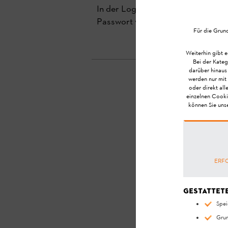
In der Login-Maske können Sie sic
Passwort vergeben.
Für die Grun
Weiterhin gibt e
Bei der Kateg
darüber hinaus
werden nur mit 
oder direkt all
einzelnen Cooki
können Sie uns
H
ERF
Gestattet
Spei
Grun