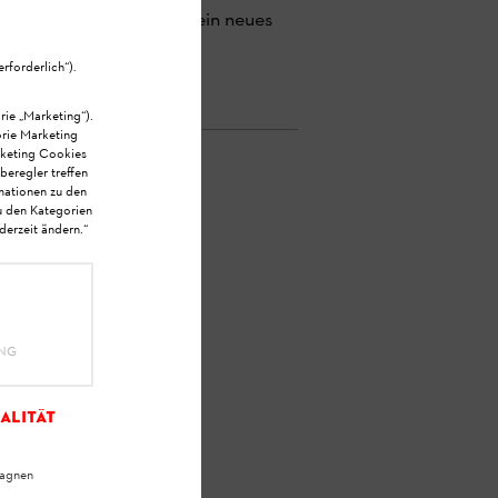
l zuschicken lassen und ein neues
forderlich“).
rie „Marketing“).
orie Marketing
rketing Cookies
beregler treffen
rmationen zu den
u den Kategorien
derzeit ändern.“
n?
ING
alität
agnen