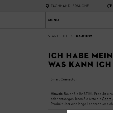
FACHHÄNDLERSUCHE
Menu
Startseite
KA-01102
Ich habe mei
Was kann ich
Smart Connector
Hinweis:
Bevor Sie Ihr STIHL Produkt eins
oder entsorgen, lesen Sie bitte die
Gebrau
Produkt über eine lange Lebensdauer sich