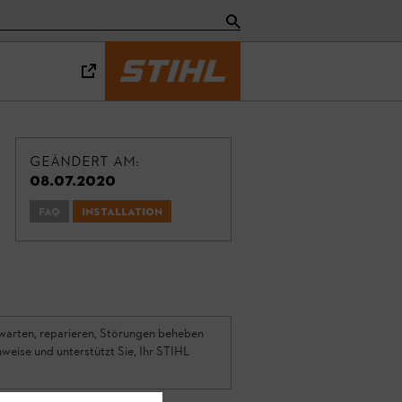
Geändert am:
08.07.2020
FAQ
Installation
 warten, reparieren, Störungen beheben
weise und unterstützt Sie, Ihr STIHL