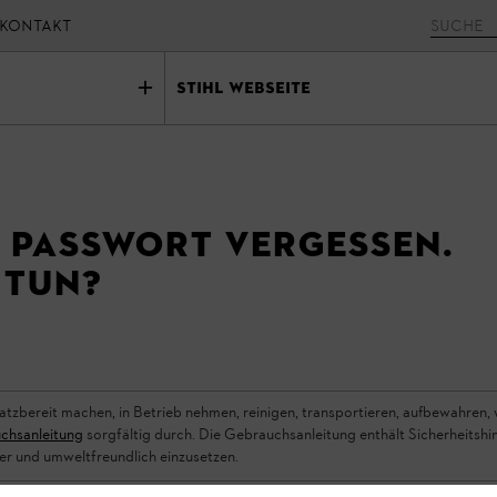
KONTAKT
STIHL Webseite
n Passwort vergessen.
 tun?
atzbereit machen, in Betrieb nehmen, reinigen, transportieren, aufbewahren,
chsanleitung
sorgfältig durch. Die Gebrauchsanleitung enthält Sicherheitshin
er und umweltfreundlich einzusetzen.