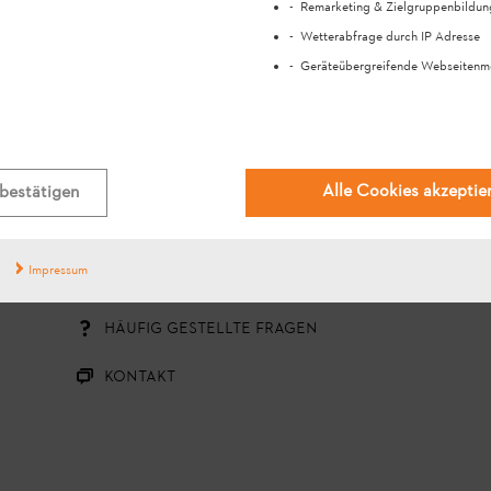
Remarketing & Zielgruppenbildun
Wetterabfrage durch IP Adresse
Geräteübergreifende Webseitenm
#STIHL
Alle Cookies akzeptie
bestätigen
Impressum
HABEN SIE FRAGEN?
HÄUFIG GESTELLTE FRAGEN
KONTAKT