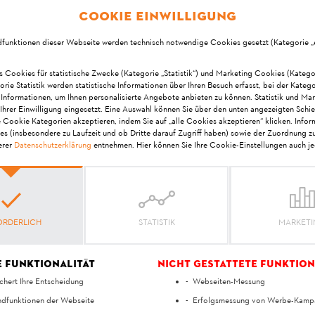
h über "Passwort vergessen" einen Aktivierungslink per Mai
Cookie Einwilligung
dfunktionen dieser Webseite werden technisch notwendige Cookies gesetzt (Kategorie „er
s Cookies für statistische Zwecke (Kategorie „Statistik“) und Marketing Cookies (Katego
orie Statistik werden statistische Informationen über Ihren Besuch erfasst, bei der Kateg
 Informationen, um Ihnen personalisierte Angebote anbieten zu können. Statistik und Ma
Ihrer Einwilligung eingesetzt. Eine Auswahl können Sie über den unten angezeigten Schie
e Cookie Kategorien akzeptieren, indem Sie auf „alle Cookies akzeptieren“ klicken. Info
Ihre Meinung ist uns wichtig!
es (insbesondere zu Laufzeit und ob Dritte darauf Zugriff haben) sowie der Zuordnung z
erer
Datenschutzerklärung
entnehmen. Hier können Sie Ihre Cookie-Einstellungen auch je
at die Antwort geholfe
ORDERLICH
STATISTIK
MARKET
Ja
Nein
e Funktionalität
Nicht gestattete Funktion
chert Ihre Entscheidung
Webseiten-Messung
dfunktionen der Webseite
Erfolgsmessung von Werbe-Kamp