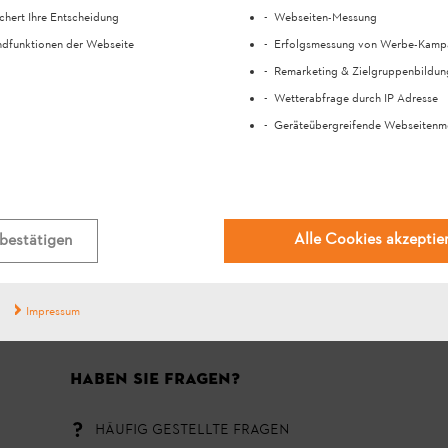
Ja
Nein
chert Ihre Entscheidung
Webseiten-Messung
dfunktionen der Webseite
Erfolgsmessung von Werbe-Kamp
Remarketing & Zielgruppenbildun
Wetterabfrage durch IP Adresse
Geräteübergreifende Webseitenm
#STIHL
Alle Cookies akzeptie
bestätigen
Impressum
HABEN SIE FRAGEN?
HÄUFIG GESTELLTE FRAGEN