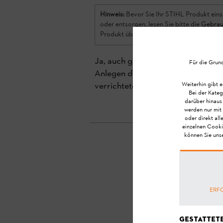
Hinweis:
Bevor Sie Ihr STIHL Produkt eins
oder entsorgen, lesen Sie bitte die
Gebrau
Produkt über eine lange Lebensdauer sich
Ja, auch gebrauchte Produkte kön
Für die Grun
Anlegen der Produkte und der Ein
verrichtete Betriebsstunden als St
Weiterhin gibt e
Bei der Kateg
darüber hinaus
werden nur mit 
oder direkt all
einzelnen Cooki
können Sie uns
H
ERF
Gestattet