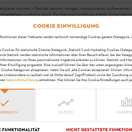
atzbereit machen, in Betrieb nehmen, reinigen, transportieren, aufbewahren,
chsanleitung
sorgfältig durch. Die Gebrauchsanleitung enthält Sicherheitshin
er und umweltfreundlich einzusetzen.
Cookie Einwilligung
nen verwendet werden. Die Hinweise in der Gebrauchsanleit
dfunktionen dieser Webseite werden technisch notwendige Cookies gesetzt (Kategorie „er
richtung des Connector in der STIHL connected App könne
artwert für die Laufzeit festgelegt werden.
s Cookies für statistische Zwecke (Kategorie „Statistik“) und Marketing Cookies (Katego
orie Statistik werden statistische Informationen über Ihren Besuch erfasst, bei der Kateg
 Informationen, um Ihnen personalisierte Angebote anbieten zu können. Statistik und Ma
Ihrer Einwilligung eingesetzt. Eine Auswahl können Sie über den unten angezeigten Schie
e Cookie Kategorien akzeptieren, indem Sie auf „alle Cookies akzeptieren“ klicken. Info
es (insbesondere zu Laufzeit und ob Dritte darauf Zugriff haben) sowie der Zuordnung z
erer
Datenschutzerklärung
entnehmen. Hier können Sie Ihre Cookie-Einstellungen auch je
Ihre Meinung ist uns wichtig!
at die Antwort geholfe
ORDERLICH
STATISTIK
MARKET
e Funktionalität
Nicht gestattete Funktion