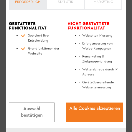
Lebensdauer sicher und umweltfreundlich einzusetzen.
ERFORDERLICH
STATISTIK
MARKETING
Wenden Sie sich an Ihr Recycling-Center oder Ihren
STIHL/ VIKING Fachhändler, um zu erfahren, wie
Gestattete
Nicht gestattete
Funktionalität
Funktionalität
Abfallprodukte fachgerecht zu entsorgen sind.
Speichert Ihre
Webseiten-Messung
Der Akku muss getrennt vom Gerät entsorgt
Entscheidung
Erfolgsmessung von
werden.
Grundfunktionen der
Werbe-Kampagnen
Webseite
Remarketing &
Zielgruppenbildung
Wetterabfrage durch IP
Adresse
Geräteübergreifende
Ihre Meinung ist uns wichtig!
Webseitenmessung
Hat die Antwort geholfen?
Alle Cookies akzeptieren
Auswahl
bestätigen
Ja
Nein