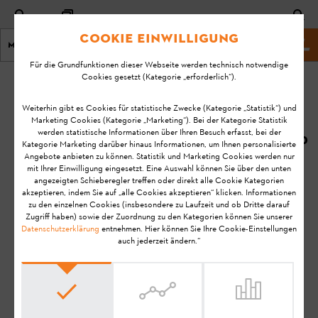
Cookie Einwilligung
Menu
STIHL Webseite
Für die Grundfunktionen dieser Webseite werden technisch notwendige
Cookies gesetzt (Kategorie „erforderlich“).
Startseite
KA-01023
Geändert
Weiterhin gibt es Cookies für statistische Zwecke (Kategorie „Statistik“) und
Marketing Cookies (Kategorie „Marketing“). Bei der Kategorie Statistik
am:
Wie entsorge ich
werden statistische Informationen über Ihren Besuch erfasst, bei der
08.07.2020
Kategorie Marketing darüber hinaus Informationen, um Ihnen personalisierte
den iMOW®?
Angebote anbieten zu können. Statistik und Marketing Cookies werden nur
FAQ
mit Ihrer Einwilligung eingesetzt. Eine Auswahl können Sie über den unten
angezeigten Schieberegler treffen oder direkt alle Cookie Kategorien
Störungen beheben
akzeptieren, indem Sie auf „alle Cookies akzeptieren“ klicken. Informationen
zu den einzelnen Cookies (insbesondere zu Laufzeit und ob Dritte darauf
Zugriff haben) sowie der Zuordnung zu den Kategorien können Sie unserer
Datenschutzerklärung
entnehmen. Hier können Sie Ihre Cookie-Einstellungen
Hinweis:
Bevor Sie Ihr STIHL Produkt einsatzbereit machen, in
auch jederzeit ändern.“
Betrieb nehmen, reinigen, transportieren, aufbewahren,
warten, reparieren, Störungen beheben oder entsorgen, lesen
Sie bitte die
Gebrauchsanleitung
sorgfältig durch. Die
Gebrauchsanleitung enthält Sicherheitshinweise und
unterstützt Sie, Ihr STIHL Produkt über eine lange