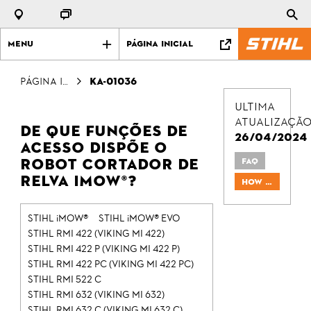
Menu
Página Inicial
Página Inicial
KA-01036
Ultima
atualizaçã
De que funções de
26/04/2024
acesso dispõe o
robot cortador de
FAQ
relva iMOW®?
How To & Tips
STIHL iMOW®
STIHL iMOW® EVO
STIHL RMI 422 (VIKING MI 422)
STIHL RMI 422 P (VIKING MI 422 P)
STIHL RMI 422 PC (VIKING MI 422 PC)
STIHL RMI 522 C
STIHL RMI 632 (VIKING MI 632)
STIHL RMI 632 C (VIKING MI 632 C)