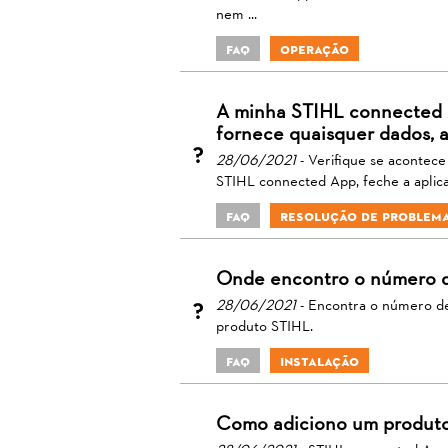
nem ...
FAQ
Operação
A minha STIHL connected 
fornece quaisquer dados, a
28/06/2021
- Verifique se acontece
STIHL connected App, feche a aplicaçã
FAQ
Resolução de Problem
Onde encontro o número de
28/06/2021
- Encontra o número de 
produto STIHL.
FAQ
Instalação
Como adiciono um produto