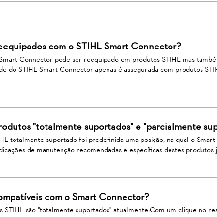
eequipados com o STIHL Smart Connector?
L Smart Connector pode ser reequipado em produtos STIHL mas tamb
dade do STIHL Smart Connector apenas é assegurada com produtos STI
rodutos "totalmente suportados" e "parcialmente su
HL totalmente suportado foi predefinida uma posição, na qual o Smar
ndicações de manutenção recomendadas e específicas destes produtos j
ompatíveis com o Smart Connector?
s STIHL são "totalmente suportados" atualmente:Com um clique no re