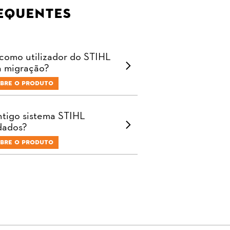
equentes
 como utilizador do STIHL
a migração?
bre o produto
tigo sistema STIHL
dados?
bre o produto