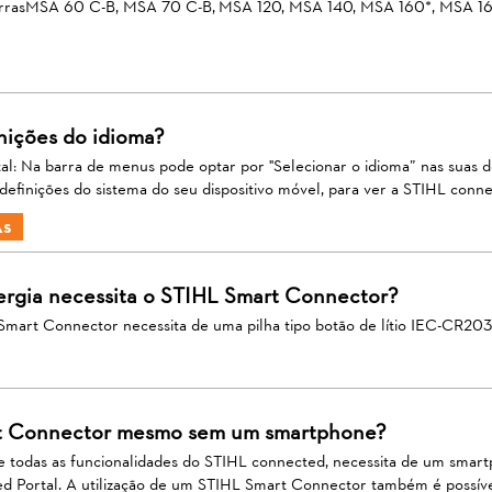
sserrasMSA 60 C-B, MSA 70 C-B, MSA 120, MSA 140, MSA 160*, MSA 1
nições do idioma?
l: Na barra de menus pode optar por "Selecionar o idioma” nas suas de
efinições do sistema do seu dispositivo móvel, para ver a STIHL conne
as
ergia necessita o STIHL Smart Connector?
Smart Connector necessita de uma pilha tipo botão de lítio IEC-CR203
rt Connector mesmo sem um smartphone?
de todas as funcionalidades do STIHL connected, necessita de um sma
d Portal. A utilização de um STIHL Smart Connector também é possí