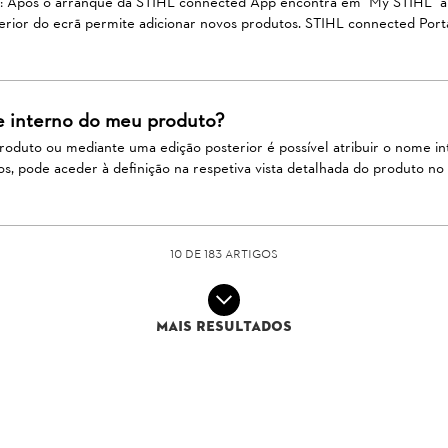
 Após o arranque da STIHL connected App encontra em "My STIHL" a v
rior do ecrã permite adicionar novos produtos. STIHL connected Portal
e interno do meu produto?
produto ou mediante uma edição posterior é possível atribuir o nome 
os, pode aceder à definição na respetiva vista detalhada do produto no 
10 de 183 Artigos
Mais resultados