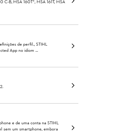
60 C-B, MSA 160T*, MSA 161T, MSA
finições de perfil., STIHL
cted App no idiom ...
2.
rtphone e de uma conta na STIHL
vel sem um smartphone, embora