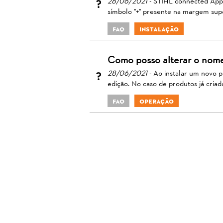
28/06/2021
- STIHL connected App:
símbolo "+" presente na margem supe
FAQ
Instalação
Como posso alterar o nom
28/06/2021
- Ao instalar um novo 
edição. No caso de produtos já criad
FAQ
Operação