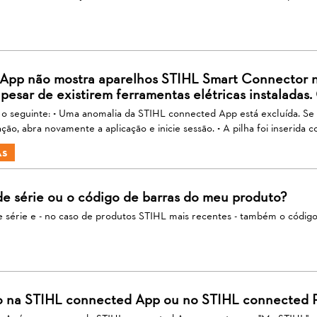
App não mostra aparelhos STIHL Smart Connector n
pesar de existirem ferramentas elétricas instaladas.
 o seguinte: • Uma anomalia da STIHL connected App está excluída. Se 
o, abra novamente a aplicação e inicie sessão. • A pilha foi inserida co
as
 série ou o código de barras do meu produto?
série e - no caso de produtos STIHL mais recentes - também o código 
 na STIHL connected App ou no STIHL connected P