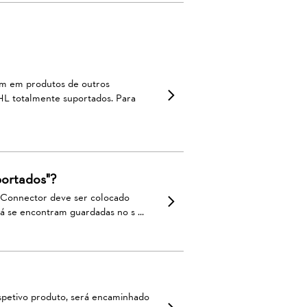
ém em produtos de outros
HL totalmente suportados. Para
portados"?
t Connector deve ser colocado
á se encontram guardadas no s ...
spetivo produto, será encaminhado