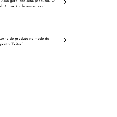
isão geral dos seus produtos. O
: A criação de novos produ ...
interno do produto no modo de
ponto "Editar".