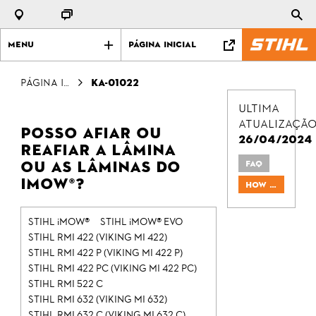
Menu
Página Inicial
Página Inicial
KA-01022
Ultima
atualizaçã
Posso afiar ou
26/04/2024
reafiar a lâmina
ou as lâminas do
FAQ
iMOW®?
How To & Tips
STIHL iMOW®
STIHL iMOW® EVO
STIHL RMI 422 (VIKING MI 422)
STIHL RMI 422 P (VIKING MI 422 P)
STIHL RMI 422 PC (VIKING MI 422 PC)
STIHL RMI 522 C
STIHL RMI 632 (VIKING MI 632)
STIHL RMI 632 C (VIKING MI 632 C)