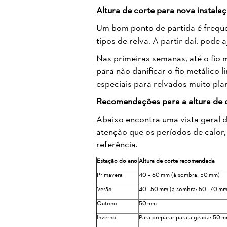
Altura de corte para nova instala
Um bom ponto de partida é frequ
tipos de relva. A partir daí, pode 
Nas primeiras semanas, até o fio m
para não danificar o fio metálico 
especiais para relvados muito plan
Recomendações para a altura de 
Abaixo encontra uma vista geral 
atenção que os períodos de calor
referência.
Estação do ano
Altura de corte recomendada
Primavera
40 – 60 mm (à sombra: 50 mm)
Verão
40– 50 mm (à sombra: 50 –70 m
Outono
50 mm
Inverno
Para preparar para a geada: 50 