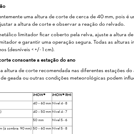
ção
entemente uma altura de corte de cerca de 40 mm, pois é
ajustar a altura de corte e observar a reação do relvado.
etálico limitador ficar coberto pela relva, ajuste a altura 
limitador e garantir uma operação segura. Todas as alturas 
os (desníveis < +/- 1 cm).
corte consoante a estação do ano
da altura de corte recomendada nas diferentes estações do 
, de geada ou outras condições meteorológicas podem influe
iMOW®
iMOW® RMI
40 – 60 mm
Nível 4 - 8
m)
40 – 50 mm
Nível 4 - 7
50 mm
Nível 5 - 6
mm (à sombra: 90 mm)
50 – 60 mm
Nível 5 - 8